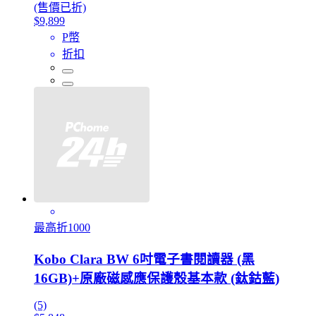
(售價已折)
$9,899
P幣
折扣
最高折1000
Kobo Clara BW 6吋電子書閱讀器 (黑
16GB)+原廠磁感應保護殼基本款 (鈦鈷藍)
(5)