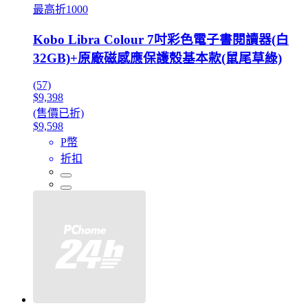
最高折1000
Kobo Libra Colour 7吋彩色電子書閱讀器(白
32GB)+原廠磁感應保護殼基本款(鼠尾草綠)
(57)
$9,398
(售價已折)
$9,598
P幣
折扣