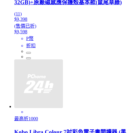
32GB)+原廠磁感應保護殼基本款(鼠尾草綠)
(11)
$9,398
(售價已折)
$9,598
P幣
折扣
最高折1000
Kobo Libra Colour 7吋彩色電子書閱讀器 (黑