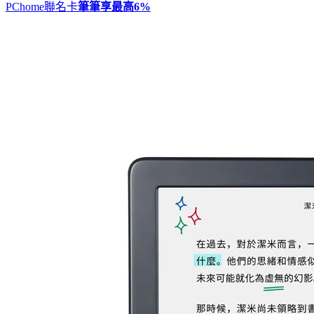
PChome聯名卡
筆筆享最高
6%