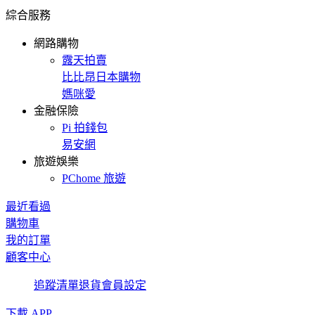
綜合服務
網路購物
露天拍賣
比比昂日本購物
媽咪愛
金融保險
Pi 拍錢包
易安網
旅遊娛樂
PChome 旅遊
最近看過
購物車
我的訂單
顧客中心
追蹤清單
退貨
會員設定
下載 APP