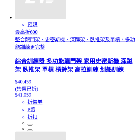
預購
最高折600
整合龍門架、史密斯機、深蹲架、臥推架及單槓，多功
能訓練更完整
綜合訓練器 多功能龍門架 家用史密斯機 深蹲
架 臥推架 單槓 槓鈴架 高拉訓練 划船訓練
$40,459
(售價已折)
$41,059
折價券
P幣
折扣