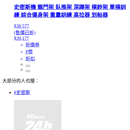
史密斯機 龍門架 臥推架 深蹲架 槓鈴架 單槓訓
練 綜合健身架 重量訓練 高拉器 划船器
$38,577
(售價已折)
$39,177
折價券
P幣
折扣
大部分的人也搜：
#史密斯