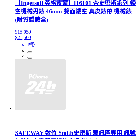
【Ingersoll 英格索爾】I16101 奈史密斯系列 鏤
空機械男錶 46mm 雙面鏤空 真皮錶帶 機械錶
(附質感錶盒)
$15,050
$21,500
P幣
SAFEWAY 數位 Smith史密斯 弱訊區專用 訊號