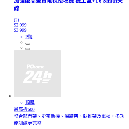
加強版高畫質電視接收機 機上盒+T6 Smith天
線
(2)
$2,999
$3,999
P幣
預購
最高折600
整合龍門架、史密斯機、深蹲架、臥推架及單槓，多功
能訓練更完整