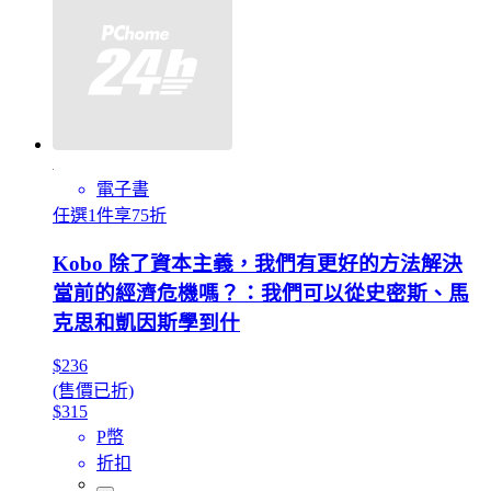
電子書
任選1件享75折
Kobo 除了資本主義，我們有更好的方法解決
當前的經濟危機嗎？：我們可以從史密斯、馬
克思和凱因斯學到什
$236
(售價已折)
$315
P幣
折扣