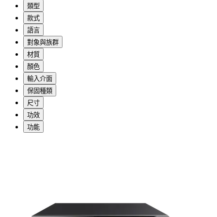
類型
款式
語言
對象與族群
材質
顏色
輸入介面
保固種類
尺寸
功效
功能