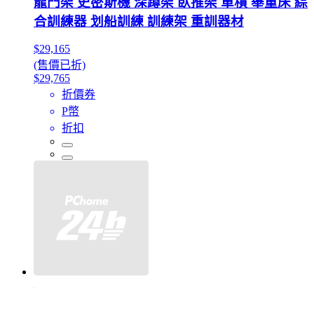
龍門架 史密斯機 深蹲架 臥推架 單槓 舉重床 綜
合訓練器 划船訓練 訓練架 重訓器材
$29,165
(售價已折)
$29,765
折價券
P幣
折扣