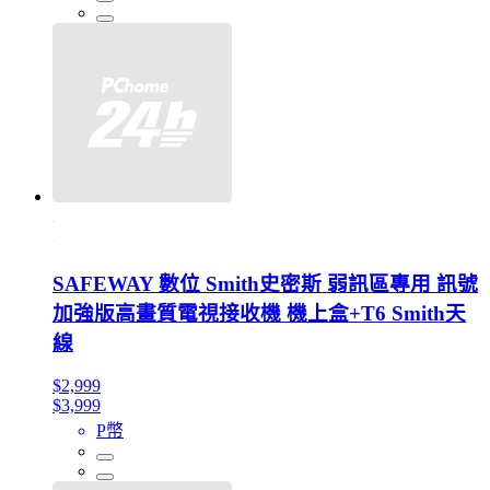
SAFEWAY 數位 Smith史密斯 弱訊區專用 訊號
加強版高畫質電視接收機 機上盒+T6 Smith天
線
$2,999
$3,999
P幣