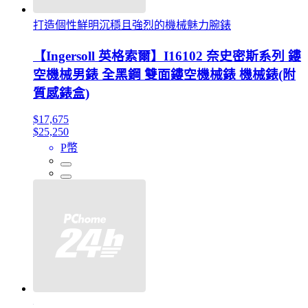
打造個性鮮明沉穩且強烈的機械魅力腕錶
【Ingersoll 英格索爾】I16102 奈史密斯系列 鏤
空機械男錶 全黑鋼 雙面鏤空機械錶 機械錶(附
質感錶盒)
$17,675
$25,250
P幣