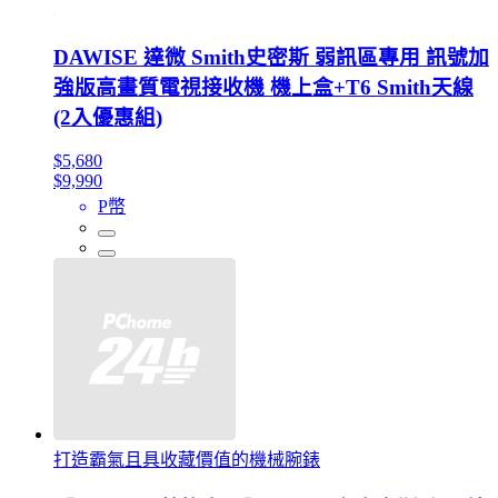
DAWISE 達微 Smith史密斯 弱訊區專用 訊號加
強版高畫質電視接收機 機上盒+T6 Smith天線
(2入優惠組)
$5,680
$9,990
P幣
打造霸氣且具收藏價值的機械腕錶