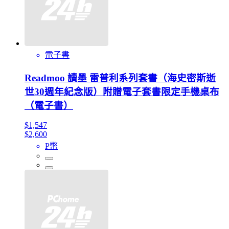
電子書
Readmoo 讀墨 雷普利系列套書（海史密斯逝
世30週年紀念版）附贈電子套書限定手機桌布
（電子書）
$1,547
$2,600
P幣