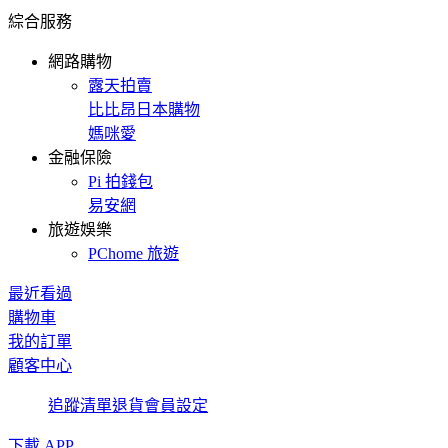
綜合服務
網路購物
露天拍賣
比比昂日本購物
媽咪愛
金融保險
Pi 拍錢包
易安網
旅遊娛樂
PChome 旅遊
最近看過
購物車
我的訂單
顧客中心
追蹤清單
退貨
會員設定
下載 APP