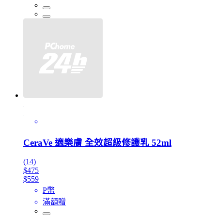
CeraVe 適樂膚 全效超級修護乳 52ml
(14)
$475
$559
P幣
滿額贈