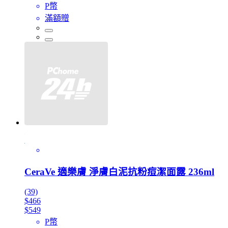
P幣
滿額贈
CeraVe 適樂膚 淨膚白泥抗粉痘潔面露 236ml
(39)
$466
$549
P幣