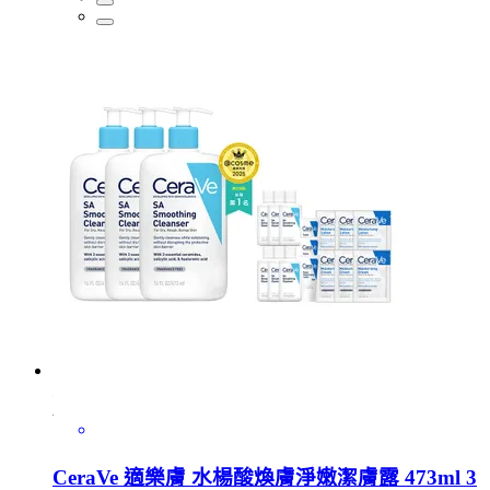
CeraVe 適樂膚 水楊酸煥膚淨嫩潔膚露 473ml 3