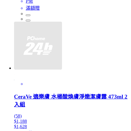
P幣
滿額贈
CeraVe 適樂膚 水楊酸煥膚淨嫩潔膚露 473ml 2
入組
(58)
$1,188
$1,628