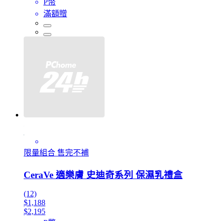
P幣
滿額贈
限量組合 售完不補
CeraVe 適樂膚 史迪奇系列 保濕乳禮盒
(12)
$1,188
$2,195