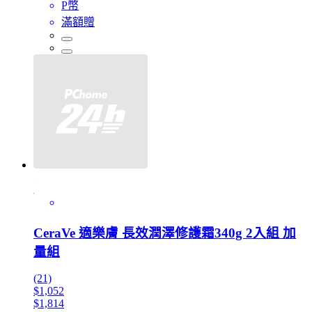
P幣
滿額贈
CeraVe 適樂膚 長效潤澤修護霜340g 2入組 加
量組
(21)
$1,052
$1,814