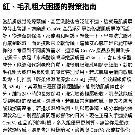
紅、毛孔粗大困擾的對策指南
當肌膚感覺乾燥緊繃，甚至洗臉後會泛紅不適，這就是肌膚屏
障發出警訊。適樂膚 CeraVe 產品系列專為修護肌膚屏障而設
計，從清潔到保濕，都能溫和呵護。想像一下，早晨洗完臉不
再感到乾澀，而是摸起來柔軟滑順，這種安心感正是它能帶給
你的。考量到不同膚質需求，適樂膚 CeraVe 產品系列提供多
元選擇。像是「水楊酸煥膚淨嫩潔膚露 473ml」，含有水楊酸
成分，能溫和代謝老廢角質，洗後肌膚觸感明顯更細緻，對於
毛孔粗大或容易長粉刺的膚質特別受用。若您肌膚更偏向敏感
乾燥，則推薦「輕柔保濕潔膚露 473ml」搭配「全效超級修護
乳 52ml」，其添加三種關鍵神經醯胺，能幫助肌膚鎖住水
分，維持24小時的長效保濕，洗完臉後輕壓吸收，肌膚就能感
受到明顯的潤澤感。選購時，若肌膚常有顆粒感，優先考慮含
酸類潔膚產品；若追求溫和滋潤，則以無香精、成分單純的保
濕款為佳。別讓肌膚問題影響你的日常。現在正是入手適樂膚
CeraVe 產品系列的時機，多入組優惠更划算。無論你是想改
善乾燥敏感，還是告別粗糙暗沉，適樂膚 CeraVe 都能提供你