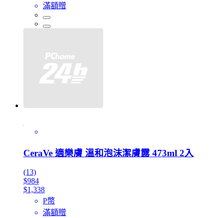
滿額贈
CeraVe 適樂膚 溫和泡沫潔膚露 473ml 2入
(13)
$984
$1,338
P幣
滿額贈