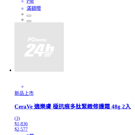
P幣
滿額贈
新品上市
CeraVe 適樂膚 極抗痕多肽緊緻修護霜 48g 2入
(3)
$1,836
$2,577