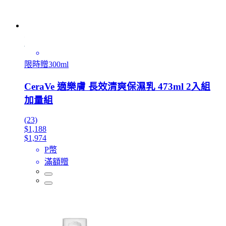
限時贈300ml
CeraVe 適樂膚 長效清爽保濕乳 473ml 2入組
加量組
(23)
$1,188
$1,974
P幣
滿額贈