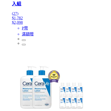
入組
(27)
$1,782
$2,098
P幣
滿額贈