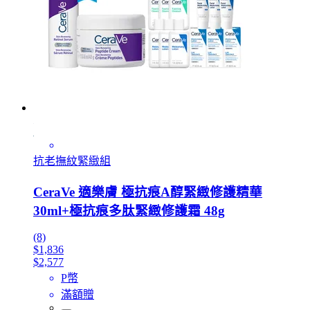
抗老撫紋緊緻組
CeraVe 適樂膚 極抗痕A醇緊緻修護精華
30ml+極抗痕多肽緊緻修護霜 48g
(8)
$1,836
$2,577
P幣
滿額贈