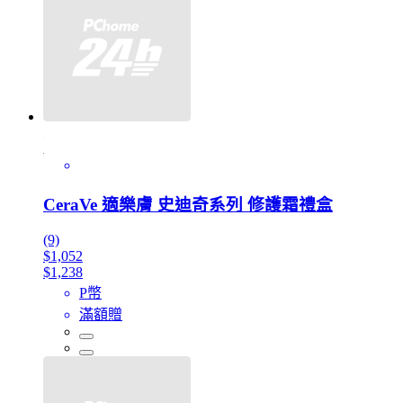
CeraVe 適樂膚 史迪奇系列 修護霜禮盒
(9)
$1,052
$1,238
P幣
滿額贈