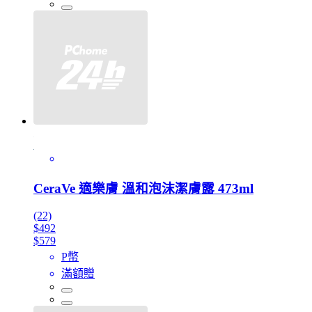
CeraVe 適樂膚 溫和泡沫潔膚露 473ml
(22)
$492
$579
P幣
滿額贈