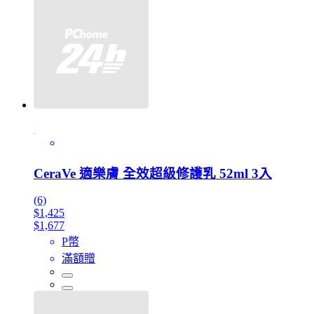
CeraVe 適樂膚 全效超級修護乳 52ml 3入
(6)
$1,425
$1,677
P幣
滿額贈