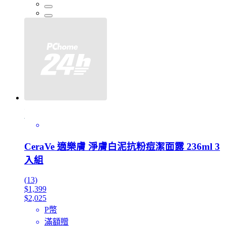
CeraVe 適樂膚 淨膚白泥抗粉痘潔面露 236ml 3
入組
(13)
$1,399
$2,025
P幣
滿額贈