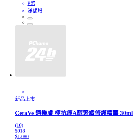
P幣
滿額贈
新品上市
CeraVe 適樂膚 極抗痕A醇緊緻修護精華 30ml
(10)
$918
$1,080