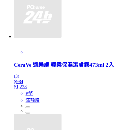
CeraVe 適樂膚 輕柔保濕潔膚露473ml 2入
(3)
$984
$1,228
P幣
滿額贈