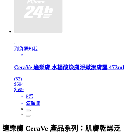
到貨通知我
CeraVe 適樂膚 水楊酸煥膚淨嫩潔膚露 473ml
(52)
$594
$699
P幣
滿額贈
適樂膚 CeraVe 產品系列：肌膚乾燥泛