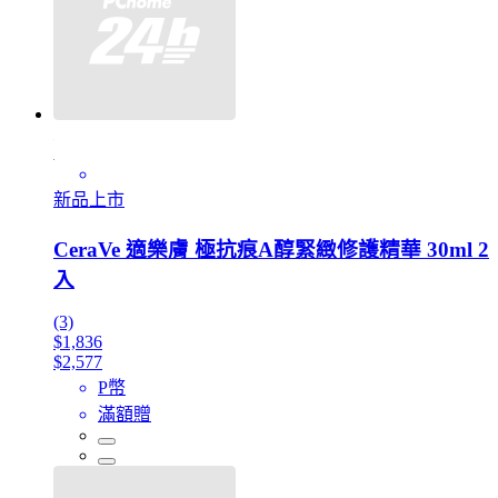
新品上市
CeraVe 適樂膚 極抗痕A醇緊緻修護精華 30ml 2
入
(3)
$1,836
$2,577
P幣
滿額贈