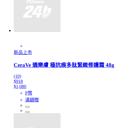
新品上市
CeraVe 適樂膚 極抗痕多肽緊緻修護霜 48g
(10)
$918
$1,080
P幣
滿額贈