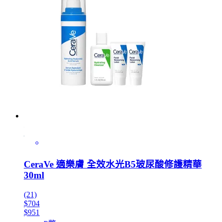
CeraVe 適樂膚 全效水光B5玻尿酸修護精華
30ml
(21)
$704
$951