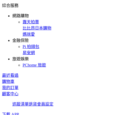
綜合服務
網路購物
露天拍賣
比比昂日本購物
媽咪愛
金融保險
Pi 拍錢包
易安網
旅遊娛樂
PChome 旅遊
最近看過
購物車
我的訂單
顧客中心
追蹤清單
退貨
會員設定
下載 APP