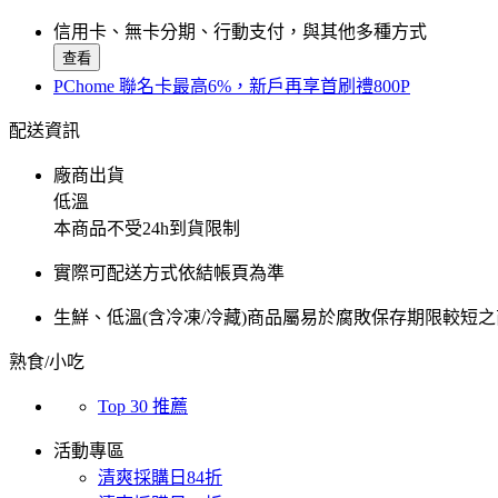
信用卡、無卡分期、行動支付，與其他多種方式
查看
PChome 聯名卡最高6%，新戶再享首刷禮800P
配送資訊
廠商出貨
低溫
本商品不受24h到貨限制
實際可配送方式依結帳頁為準
生鮮、低溫(含冷凍/冷藏)商品屬易於腐敗保存期限較
熟食/小吃
Top 30 推薦
活動專區
清爽採購日84折