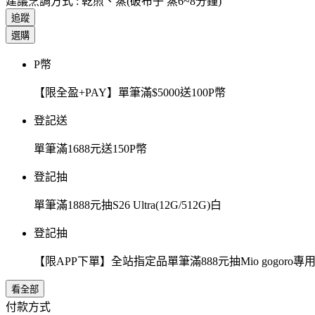
建議烹調方式 : 乾煎、蒸(破布子 蒸6~8分鐘)
追蹤
選購
P幣
【限全盈+PAY】單筆滿$5000送100P幣
登記送
單筆滿1688元送150P幣
登記抽
單筆滿1888元抽S26 Ultra(12G/512G)白
登記抽
【限APP下單】全站指定品單筆滿888元抽Mio gogor
看全部
付款方式