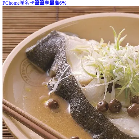
PChome聯名卡
筆筆享最高
6%