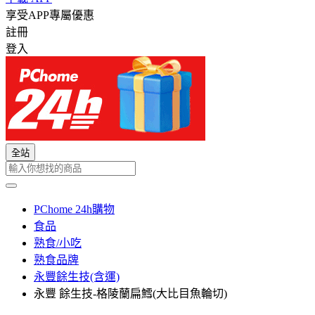
享受APP專屬優惠
註冊
登入
全站
PChome 24h購物
食品
熟食/小吃
熟食品牌
永豐餘生技(含運)
永豐 餘生技-格陵蘭扁鱈(大比目魚輪切)