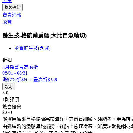
分享
複製連結
賣貴通報
永豐
餘生技-格陵蘭扁鱈(大比目魚輪切)
永豐餘生技(含運)
折扣
8月採買最高89折
08/01
-
08/31
滿$799折$60，最高折$388
說明
5.0
1
則評價
驚喜優惠
$270
嚴選扁鱈來自格陵蘭寒帶海洋。其肉質細緻、油脂多，更為可貴的是
由延繩釣的漁船海釣捕撈，在船上急速冷凍，鮮度遠較拖網或