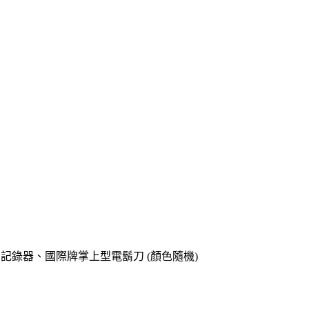
o專用記錄器、國際牌掌上型電鬍刀 (顏色隨機)