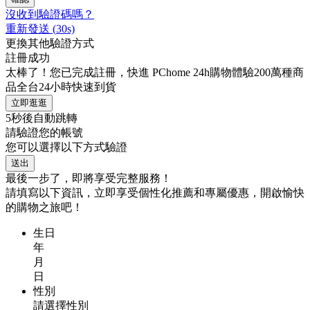
沒收到驗證碼嗎？
重新發送
(
30
s)
更換其他驗證方式
註冊成功
太棒了！您已完成註冊，快進 PChome 24h購物體驗200萬種商
品全台24小時快速到貨
立即逛逛
5
秒後自動跳轉
請驗證您的帳號
您可以選擇以下方式驗證
送出
最後一步了，即將享受完整服務！
請填寫以下資訊，立即享受個性化推薦和專屬優惠，開啟愉快
的購物之旅吧！
生日
年
月
日
性別
請選擇性別