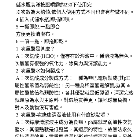
儲水瓶装滿按壓噴霧約230下使用完
※次數為大約値,依個人使用方式不同也會有些微不同。
4.插入式儲水瓶,即插即噴。
5.一撕即脫,一黏即合
方便更換清潔布。
6.一噴一拖、即拖即乾。
1. 次氯酸是甚麼？
A：次氯酸 (HClO)，僅存在於溶液中，稀溶液為無色。
次氯酸有很強的氧化力，除臭力與清潔能力。
2. 次氯酸水如何製成？
A：次氯酸成分製成方式：一種為鹽巴電解製成(其pH
屬性酸鹼值為弱鹼性)，另一種為稀鹽酸電解製成(其ph
屬性酸鹼值為弱酸性)，各其優點就是低殘留，清潔完後
就還原為水與主原料，對環境友善更，讓地球無負擔，
對人及動物沒有害處。
3. 次氯酸-次綠康清潔液使用有什麼缺點嗎？
A：次綠康清潔液主成分為食鹽，ph屬就是弱鹼性次氯
酸水，其優點就是低殘留，其還原的特性，故無法永久
保持清潔效果，需重覆噴灑以形成持續清潔效果，另外