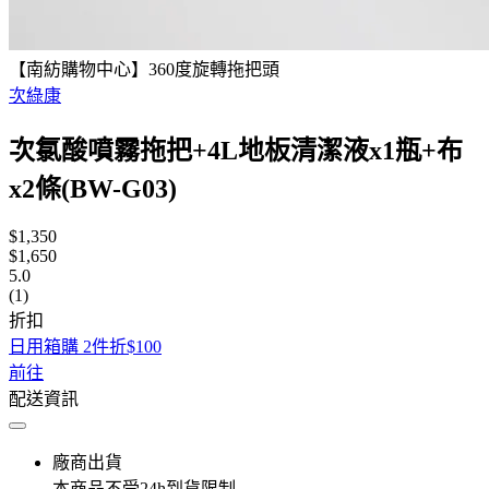
【南紡購物中心】360度旋轉拖把頭
次綠康
次氯酸噴霧拖把+4L地板清潔液x1瓶+布
x2條(BW-G03)
$1,350
$1,650
5.0
(1)
折扣
日用箱購 2件折$100
前往
配送資訊
廠商出貨
本商品不受24h到貨限制