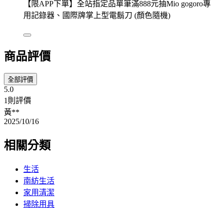
【限APP下單】全站指定品單筆滿888元抽Mio gogoro專
用記錄器、國際牌掌上型電鬍刀 (顏色隨機)
商品評價
全部評價
5.0
1則評價
黃**
2025/10/16
相關分類
生活
南紡生活
家用清潔
掃除用具