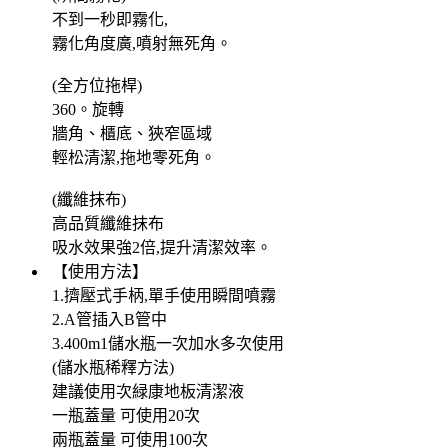
不到一秒即霧化,
霧化角度廣,噴射無死角。
(全方位拖桿)
360。旋轉
牆角、櫃底、狹窄區域
輕松清潔,拖地零死角。
(纖維抹布)
高品質纖維抹布
吸水效果強2倍,提升清潔效率。
【使用方法】
1.擠壓式手柄,單手使用瞬間噴霧
2.A管插入B管中
3.400m1儲水瓶一次加水多次使用
(儲水瓶稀釋方法)
建議使用次緑康地板清潔液
一瓶蓋量 可使用20次
兩瓶蓋量 可使用100次