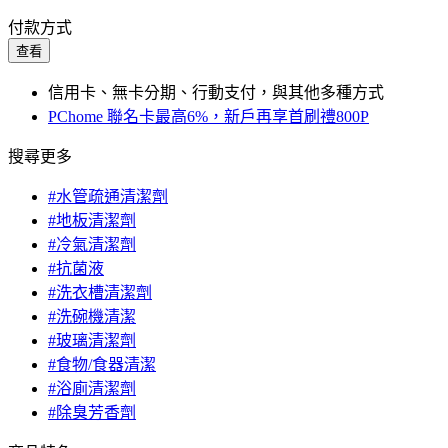
付款方式
查看
信用卡、無卡分期、行動支付，與其他多種方式
PChome 聯名卡最高6%，新戶再享首刷禮800P
搜尋更多
#水管疏通清潔劑
#地板清潔劑
#冷氣清潔劑
#抗菌液
#洗衣槽清潔劑
#洗碗機清潔
#玻璃清潔劑
#食物/食器清潔
#浴廁清潔劑
#除臭芳香劑