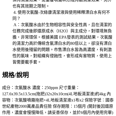
也有其效期之限制。
4. 使用次氯酸-次綠康清潔液與使用稀釋漂白水有何不
同？
A：次氯酸水由於生物相容性與安全性高，且在清潔的
任務完成後即還原成水（H2O）與主成分，對環境無負
擔，非常環保。根據美國 EPA發表的測試結果，次氯酸
的清潔力高於傳統含氯漂白水的80倍以上，卻沒有漂白
水使用後殘留的問題。市售漂白水皆為高濃度，有刺激
性的氯味，對組織有侵蝕性，會形成有害物質，使用上
皆需要載手套。
規格/說明
成分：次氯酸水 濃度：250ppm 尺寸重量：
127.6x39.5x13.5cm(拖把)32x20x10cm(4L地板清潔液)約4kg 內
容物：次氯酸噴霧拖把+4L地板清潔液x1布x2 保險字號：國泰
世紀產物2000萬產品責任險 保存期限：15個月 (開封後因還原
作用，濃度會慢慢降低，請妥善保存，並於6個月內使用完畢)