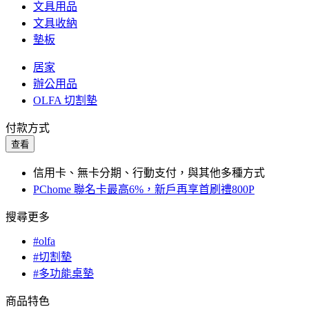
文具用品
文具收納
墊板
居家
辦公用品
OLFA 切割墊
付款方式
查看
信用卡、無卡分期、行動支付，與其他多種方式
PChome 聯名卡最高6%，新戶再享首刷禮800P
搜尋更多
#olfa
#切割墊
#多功能桌墊
商品特色