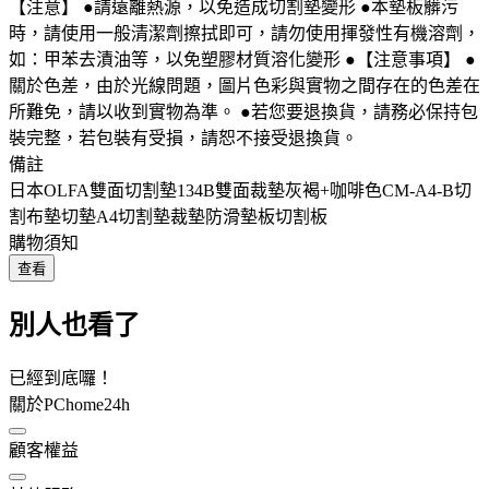
【注意】 ●請遠離熱源，以免造成切割墊變形 ●本墊板髒污
時，請使用一般清潔劑擦拭即可，請勿使用揮發性有機溶劑，
如：甲苯去漬油等，以免塑膠材質溶化變形 ●【注意事項】 ●
關於色差，由於光線問題，圖片色彩與實物之間存在的色差在
所難免，請以收到實物為準。 ●若您要退換貨，請務必保持包
裝完整，若包裝有受損，請恕不接受退換貨。
備註
日本OLFA雙面切割墊134B雙面裁墊灰褐+咖啡色CM-A4-B切
割布墊切墊A4切割墊裁墊防滑墊板切割板
購物須知
查看
別人也看了
已經到底囉！
關於PChome24h
顧客權益