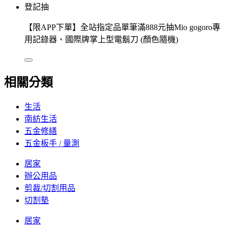
登記抽
【限APP下單】全站指定品單筆滿888元抽Mio gogoro專
用記錄器、國際牌掌上型電鬍刀 (顏色隨機)
相關分類
生活
南紡生活
五金修繕
五金板手 / 量測
居家
辦公用品
剪裁/切割用品
切割墊
居家