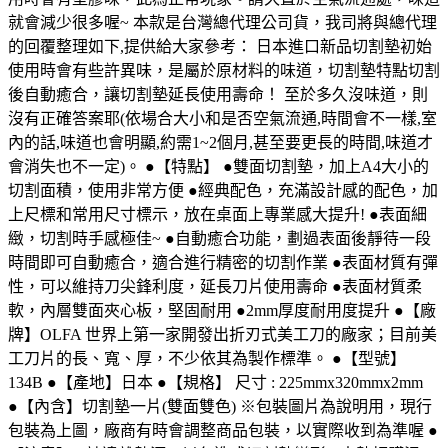
就會減少很多喔~ 本款是台灣總代理公司貨，我司將與總代理
的回覆整理如下,提供給大家參考： 日本進口新品切割墊初始
使用時會有些許異味，是屬於原材料的味道，切割墊特點切割
後自動癒合，讓切割墊延長使用壽命！ 至於多久沒味道，則
沒有正確答案耶(依場合大小和是否空氣流通,時間會不一樣,室
內的話,味道也會明顯,約需1~2個月,甚至要更長的時間,味道才
會消失也不一定)。 ●【特點】 ●雙面切割墊，加上A4大小的
切割面積，使用非常方便 ●經典配色，充滿設計感的配色，加
上尺標和常用尺寸標示，放在桌面上專業感大提升! ●表面細
緻，切割時手感極佳~ ●自動癒合功能，劃過表面後靜待一段
時間即可自動癒合，適合進行精密的切割作業 ●表面材質有彈
性，可以維持刀尖鋒利度，延長刀片使用壽命 ●表面材質柔
軟，內層雙面夾心板，堅固耐用 ●2mm厚度耐用度提升 ●【廠
牌】OLFA 世界上第一家開發出折刃式美工刀的廠家；目前美
工刀片的長、寬、厚，不少依其為製作標準。 ●【型號】
134B ●【產地】日本 ●【規格】 尺寸 : 225mmx320mmx2mm
●【內含】切割墊一片(雙面雙色) ※包裝圖片為說明用，現行
包裝為上圖，廠商有時會調整商品包裝，以實際收到為準喔 ●