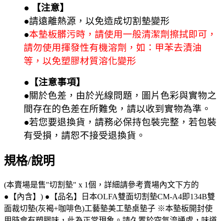
● 【注意】
●請遠離熱源，以免造成切割墊變形
●
本墊板髒污時，請使用一般清潔劑擦拭即可，
請勿使用揮發性有機溶劑，如：甲苯去漬油
等，以免塑膠材質溶化變形
●【注意事項】
●關於色差，由於光線問題，圖片色彩與實物之
間存在的色差在所難免，請以收到實物為準。
●若您要退換貨，請務必保持包裝完整，若包裝
有受損，請恕不接受退換貨。
規格/說明
(本賣場是售"切割墊" x 1個，詳細請參考賣場內文下方的
●【內含】) ●【品名】日本OLFA雙面切割墊CM-A4即134B雙
面裁切墊(灰褐+咖啡色)工藝墊美工墊桌墊子 ※本墊板開封使
用時會有塑膠味，此為正常現象。請久置於空氣流通處，味道