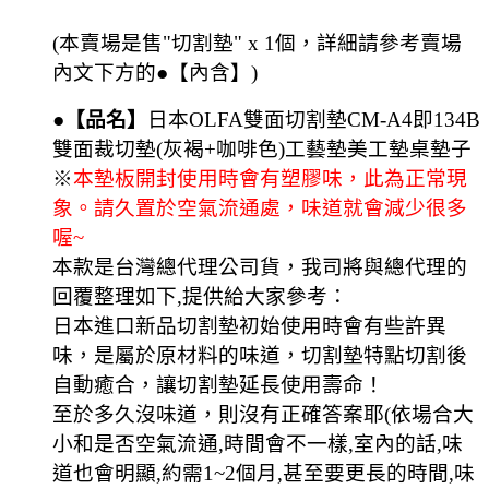
(本賣場是售"切割墊" x 1個，詳細請參考賣場
內文下方的●【內含】)
●【品名】
日本OLFA雙面切割墊CM-A4即134B
雙面裁切墊(灰褐+咖啡色)工藝墊美工墊桌墊子
※
本墊板開封使用時會有塑膠味，此為正常現
象。請久置於空氣流通處，味道就會減少很多
喔~
本款是台灣總代理公司貨，我司將與總代理的
回覆整理如下,提供給大家參考：
日本進口新品切割墊初始使用時會有些許異
味，是屬於原材料的味道，切割墊特點切割後
自動癒合，讓切割墊延長使用壽命！
至於多久沒味道，則沒有正確答案耶(依場合大
小和是否空氣流通,時間會不一樣,室內的話,味
道也會明顯,約需1~2個月,甚至要更長的時間,味