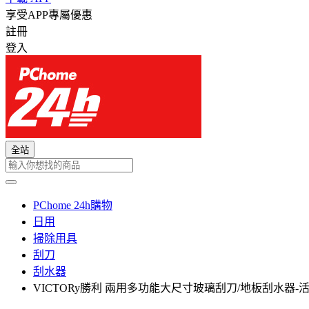
享受APP專屬優惠
註冊
登入
全站
PChome 24h購物
日用
掃除用具
刮刀
刮水器
VICTORy勝利 兩用多功能大尺寸玻璃刮刀/地板刮水器-活