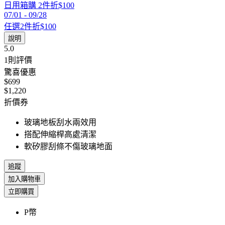
日用箱購 2件折$100
07/01
-
09/28
任選2件折$100
說明
5.0
1
則評價
驚喜優惠
$699
$1,220
折價券
玻璃地板刮水兩效用
搭配伸縮桿高處清潔
軟矽膠刮條不傷玻璃地面
追蹤
加入購物車
立即購買
P幣