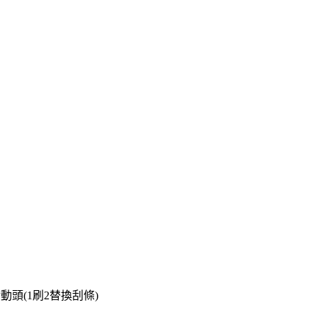
動頭(1刷2替換刮條)