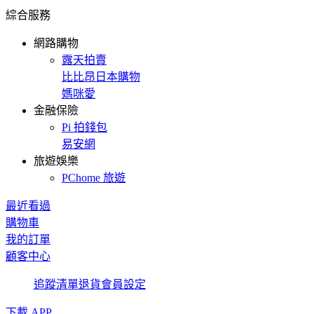
綜合服務
網路購物
露天拍賣
比比昂日本購物
媽咪愛
金融保險
Pi 拍錢包
易安網
旅遊娛樂
PChome 旅遊
最近看過
購物車
我的訂單
顧客中心
追蹤清單
退貨
會員設定
下載 APP