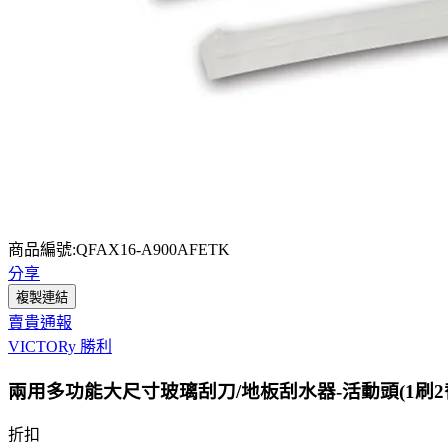
商品編號:QFAX16-A900AFETK
分享
複製連結
賣貴通報
VICTORy 勝利
兩用多功能大尺寸玻璃刮刀/地板刮水器-活動頭(1刷2
折扣