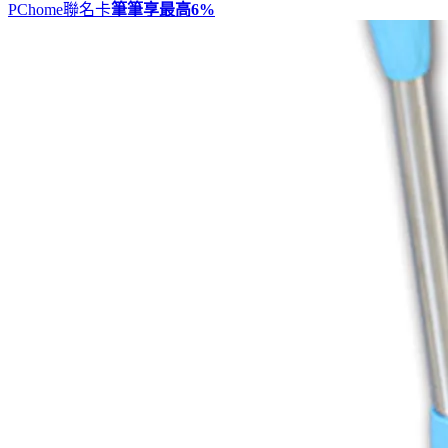
PChome聯名卡
筆筆享最高
6%