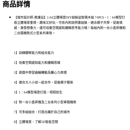
商品詳情
【城市設計師-救護站】1:64立體場景DIY組裝益智積木組 74PCS，1：64模型打
造立體場景重現，趣味又好玩，可依內附說明書組裝，適合親子共學，促進情
感，激發想像力，還可培養空間感和邏輯思考能力哦！每組內附一台小直昇機和
二台隨機款式小型系列車款。
1】訓練觀察能力和組合能力
2】培養空間感知能力和邏輯思維
3】遊戲中學習齒輪轉動及離心力原理
4】適合大人小孩一起合作，促進親子關係
5】1：64模型場景打造，栩栩如生
6】附一台小直昇機及二台系列小型車隨機款
7】可多組組合，打造出屬於自己的城市
8】立體場景，了解3D智能空間