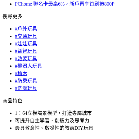
PChome 聯名卡最高6%，新戶再享首刷禮800P
搜尋更多
#戶外玩具
#交通玩具
#娃娃玩具
#益智玩具
#啟蒙玩具
#機器人玩具
#積木
#騎乘玩具
#洗澡玩具
商品特色
1：64立模場景模型，打造專屬城市
可提升自主學習、創造力及思考力
最具教育性、啟發性的教育DIY玩具