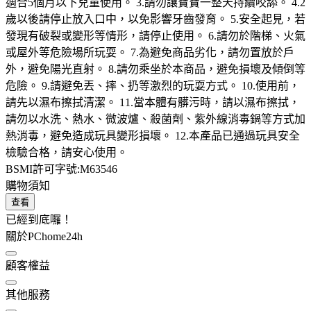
適合5個月以下兒童使用。 3.請勿讓寶寶一整天持續咬舔。 4.2
歲以後請停止放入口中，以免影響牙齒發育。 5.安全起見，若
發現有破裂或變形等情形，請停止使用。 6.請勿於階梯、火氣
或屋外等危險場所玩耍。 7.為避免商品劣化，請勿置放於戶
外，避免陽光直射。 8.請勿乘坐於本商品，避免損壞及傾倒等
危險。 9.請避免丟、摔、扔等激烈的玩耍方式。 10.使用前，
請先以濕布擦拭清潔。 11.當本體有髒污時，請以濕布擦拭，
請勿以水洗、熱水、微波爐、殺菌劑、紫外線消毒鍋等方式加
熱消毒，避免造成玩具變形損壞。 12.本產品已通過玩具安全
檢驗合格，請安心使用。
BSMI許可字號:M63546
購物須知
查看
已經到底囉！
關於PChome24h
顧客權益
其他服務