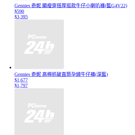
Gennies 奇妮 顯瘦穿搭厚挺款牛仔小喇叭褲(藍G4V22)
$590
$3,395
Gennies 奇妮 高棉抓破直筒孕婦牛仔褲(深藍)
$1,677
$1,797