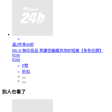
滿2件享88折
MUJI 無印良品 男鏤空編織泡泡紗短褲【多色任選】
$590
$590
P幣
折扣
別人也看了