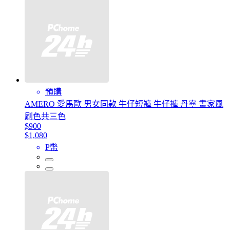
預購
AMERO 愛馬歐 男女同款 牛仔短褲 牛仔褲 丹寧 畫家風
刷色共三色
$900
$1,080
P幣