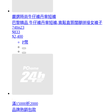
嚴選時尚牛仔褲丹寧短褲
巴黎精品 牛仔褲丹寧短褲-寬鬆直筒闊腿拼接女褲子
74fm23
$833
$2,400
P幣
滿15000折2000
品牌熱銷包款