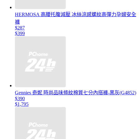
HERMOSA 高腰托腹減壓 冰絲涼感螺紋高彈力孕婦安全
褲
$287
$399
Gennies 奇妮 時尚品味條紋棉質七分內搭褲-黑灰(G4852)
$390
$1,795