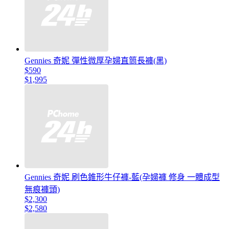
Gennies 奇妮 彈性微厚孕婦直筒長褲(黑)
$590
$1,995
Gennies 奇妮 刷色錐形牛仔褲-藍(孕婦褲 修身 一體成型
無痕褲頭)
$2,300
$2,580