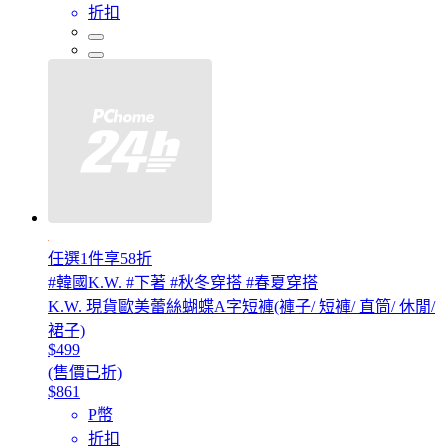
折扣
任選1件享58折
#韓國K.W. #下著 #秋冬穿搭 #春夏穿搭
K.W. 現貨歐美蕾絲蝴蝶A字短褲(褲子/ 短褲/ 直筒/ 休閒/
裙子)
$499
(售價已折)
$861
P幣
折扣