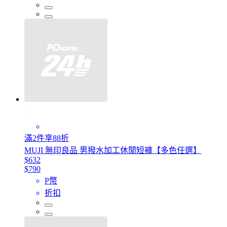
滿2件享88折
MUJI 無印良品 男撥水加工休閒短褲【多色任選】
$632
$790
P幣
折扣