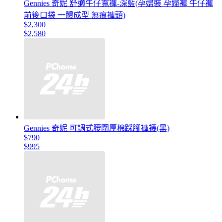
Gennies 奇妮 舒適牛仔寬褲-深藍(孕婦裝 孕婦褲 牛仔褲
前後口袋 一體成型 無痕褲頭)
$2,300
$2,580
Gennies 奇妮 可調式腰圍厚棉踩腳褲襪(黑)
$790
$995