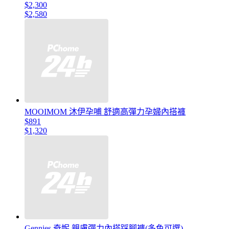
$2,300
$2,580
MOOIMOM 沐伊孕哺 舒適高彈力孕婦內搭褲
$891
$1,320
Gennies 奇妮 親膚彈力內搭踩腳褲(多色可選)