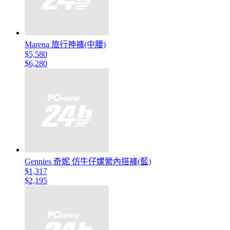
Marena 旅行神褲(中腰)
$5,580
$6,280
Gennies 奇妮 仿牛仔嫘縈內搭褲(藍)
$1,317
$2,195