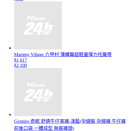
Mammy Village 六甲村 薄蟬翼超輕量彈力托腹帶
$1,617
$2,100
Gennies 奇妮 舒適牛仔寬褲-淺藍(孕婦裝 孕婦褲 牛仔褲
前後口袋 一體成型 無痕褲頭)