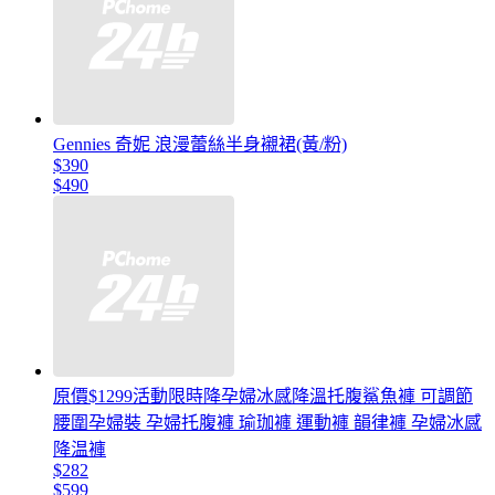
Gennies 奇妮 浪漫蕾絲半身襯裙(黃/粉)
$390
$490
原價$1299活動限時降孕婦冰感降溫托腹鯊魚褲 可調節
腰圍孕婦裝 孕婦托腹褲 瑜珈褲 運動褲 韻律褲 孕婦冰感
降温褲
$282
$599