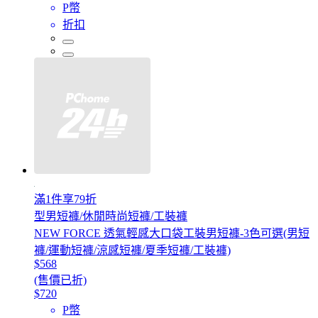
P幣
折扣
滿1件享79折
型男短褲/休閒時尚短褲/工裝褲
NEW FORCE 透氣輕感大口袋工裝男短褲-3色可選(男短
褲/運動短褲/涼感短褲/夏季短褲/工裝褲)
$568
(售價已折)
$720
P幣