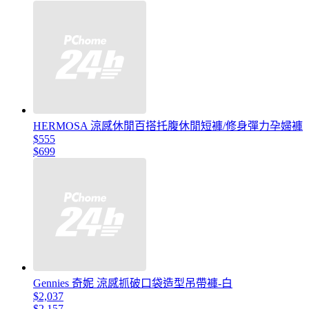
HERMOSA 涼感休閒百搭托腹休閒短褲/修身彈力孕婦褲
$555
$699
Gennies 奇妮 涼感抓破口袋造型吊帶褲-白
$2,037
$2,157