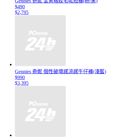
Gennies 奇妮 金蔥格紋毛呢短褲(粉/黑)
$490
$2,795
Gennies 奇妮 個性破壞感涼感牛仔褲(淺藍)
$990
$3,395