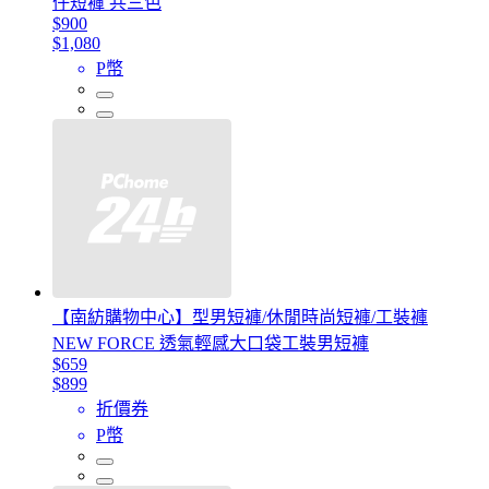
仔短褲 共三色
$900
$1,080
P幣
【南紡購物中心】型男短褲/休閒時尚短褲/工裝褲
NEW FORCE 透氣輕感大口袋工裝男短褲
$659
$899
折價券
P幣