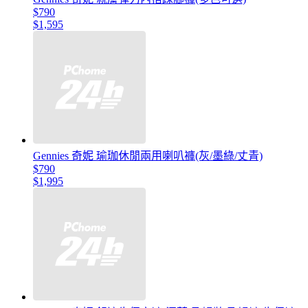
$790
$1,595
Gennies 奇妮 瑜珈休閒兩用喇叭褲(灰/墨綠/丈青)
$790
$1,995