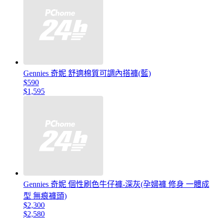
Gennies 奇妮 舒適棉質可調內搭褲(藍)
$590
$1,595
Gennies 奇妮 個性刷色牛仔褲-深灰(孕婦褲 修身 一體成
型 無痕褲頭)
$2,300
$2,580