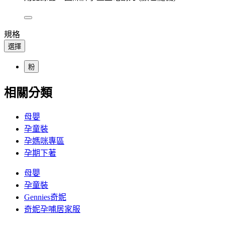
規格
選擇
粉
相關分類
母嬰
孕童裝
孕媽咪專區
孕期下著
母嬰
孕童裝
Gennies奇妮
奇妮孕哺居家服