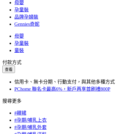
母嬰
孕童裝
品牌孕婦裝
Gennies奇妮
母嬰
孕童裝
童裝
付款方式
查看
信用卡、無卡分期、行動支付，與其他多種方式
PChome 聯名卡最高6%，新戶再享首刷禮800P
搜尋更多
#襯裙
#孕期/哺乳上衣
#孕期/哺乳外套