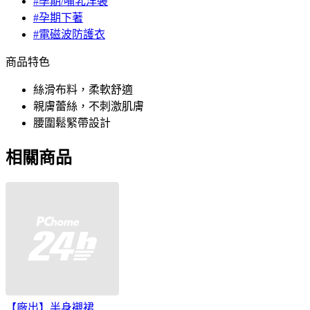
#孕期/哺乳洋裝
#孕期下著
#電磁波防護衣
商品特色
絲滑布料，柔軟舒適
親膚蕾絲，不刺激肌膚
腰圍鬆緊帶設計
相關商品
【廠出】半身襯裙