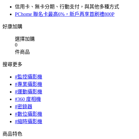
信用卡、無卡分期、行動支付，與其他多種方式
PChome 聯名卡最高6%，新戶再享首刷禮800P
好康加購
選擇加購
0
件商品
搜尋更多
#監控攝影機
#專業攝影機
#運動攝影機
#360 度相機
#密錄器
#數位攝影機
#縮時攝影機
商品特色