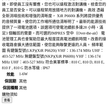
速。即使員工沒有響應，您也可以遠程激活對講機，檢查您的
員工是否安全。可以遠程禁用放錯地方的對講機。 高效 憑藉
全新消噪技術和增強的清晰度， XiR P6600i 系列將提供優秀
的音頻質量，使您的工作場所通信清晰明了。最新的能源技術
提供了一項電池選項，該選項可使電池續航多達28 小時，滿
足3 個輪班的需要，而可選的IMPRES 空中（Over-the-air） 電
池管理工具也會幫助您最大程度提高電池續航時間。改善的接
收電路會擴大通信範圍，使您能夠聯繫更遠的人員。 頻率範
圍 有鍵盤型號(LKP)(XiR P6620i) VHF：136-174 MHz UHF：
403-527 MHz 無鍵盤型號(NKP)(XiR P6600i) VHF：136-174
MHz UHF：403-527 MHz 符合美軍標準 : 810 C, 810 D, 810 E,
810 F , 810 G 防水等級 : IP67
1-6W
效能
保固期
其他
保固種類
其他
購物須知
查看