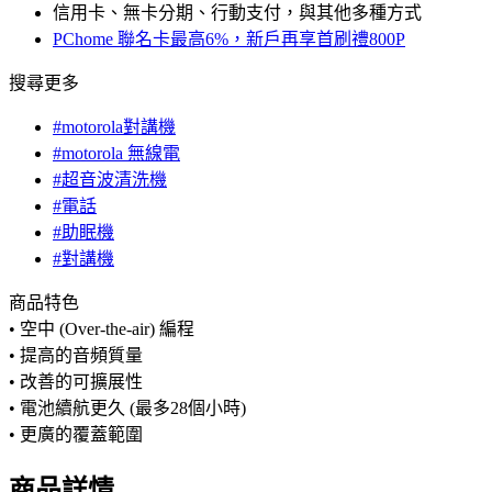
信用卡、無卡分期、行動支付，與其他多種方式
PChome 聯名卡最高6%，新戶再享首刷禮800P
搜尋更多
#motorola對講機
#motorola 無線電
#超音波清洗機
#電話
#助眠機
#對講機
商品特色
• 空中 (Over-the-air) 編程
• 提高的音頻質量
• 改善的可擴展性
• 電池續航更久 (最多28個小時)
• 更廣的覆蓋範圍
商品詳情