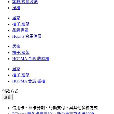
客廳/玄關收納
邊櫃
居家
櫃子/層架
品牌專區
Hopma 合馬傢俱
居家
櫃子/層架
HOPMA 合馬 收納櫃
居家
櫃子/層架
HOPMA 合馬 書櫃
付款方式
查看
信用卡、無卡分期、行動支付，與其他多種方式
PChome 聯名卡最高6%，新戶再享首刷禮800P