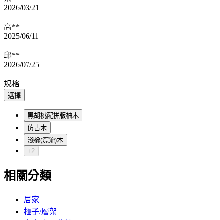
2026/03/21
高**
2025/06/11
邱**
2026/07/25
規格
選擇
黑胡桃配拼版柚木
仿古木
淺橡(漂流)木
+2
相關分類
居家
櫃子/層架