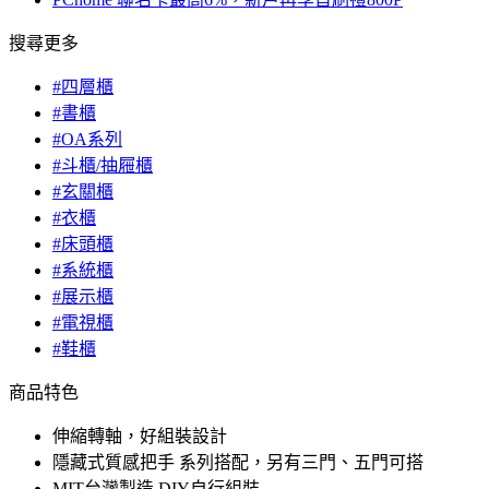
搜尋更多
#四層櫃
#書櫃
#OA系列
#斗櫃/抽屜櫃
#玄關櫃
#衣櫃
#床頭櫃
#系統櫃
#展示櫃
#電視櫃
#鞋櫃
商品特色
伸縮轉軸，好組裝設計
隱藏式質感把手 系列搭配，另有三門、五門可搭
MIT台灣製造 DIY自行組裝