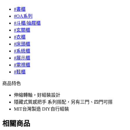
#書櫃
#OA系列
#斗櫃/抽屜櫃
#玄關櫃
#衣櫃
#床頭櫃
#系統櫃
#展示櫃
#電視櫃
#鞋櫃
商品特色
伸縮轉軸，好組裝設計
隱藏式質感把手 系列搭配，另有三門、四門可搭
MIT台灣製造 DIY自行組裝
相關商品