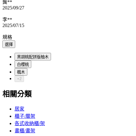
龔**
2025/09/27
李**
2025/07/15
規格
選擇
黑胡桃配拼版柚木
白櫻桃
楓木
+2
相關分類
居家
櫃子/層架
各式收納櫃/架
書櫃/書架