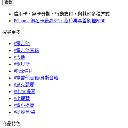
查看
信用卡、無卡分期、行動支付，與其他多種方式
PChome 聯名卡最高6%，新戶再享首刷禮800P
搜尋更多
#電吉他
#電吉他音箱
#吉他
#電貝斯
#Pick彈片
#電吉他音箱/貝斯音箱
#烏克麗麗
#中/大提琴
#小提琴
#電小提琴
#提琴盒/袋
商品特色