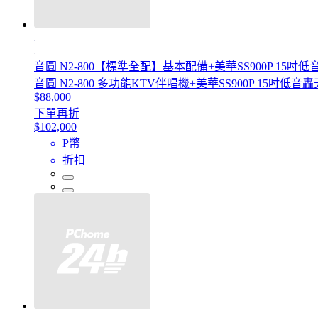
音圓 N2-800【標準全配】基本配備+美華SS900P 15
音圓 N2-800 多功能KTV伴唱機+美華SS900P 15吋
$88,000
下單再折
$102,000
P幣
折扣