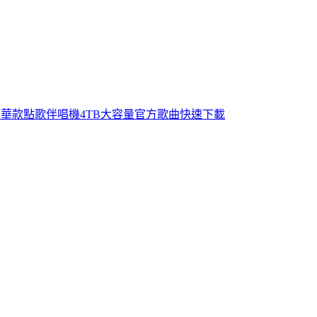
e點歌模式 豪華款點歌伴唱機4TB大容量官方歌曲快速下載