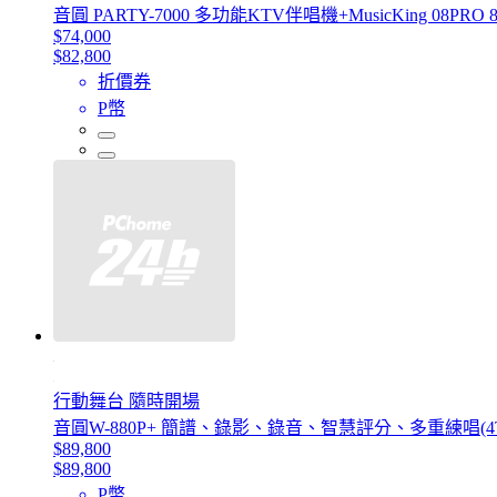
音圓 PARTY-7000 多功能KTV伴唱機+MusicKing 
$74,000
$82,800
折價券
P幣
行動舞台 隨時開場
音圓W-880P+ 簡譜、錄影、錄音、智慧評分、多重練唱(4
$89,800
$89,800
P幣