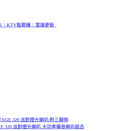
K｜KTV點歌機｜雲端更新_
 STAGE 320 派對燈光喇叭/附三腳架
 STAGE 320 派對燈光喇叭 大功率擴音喇叭組合