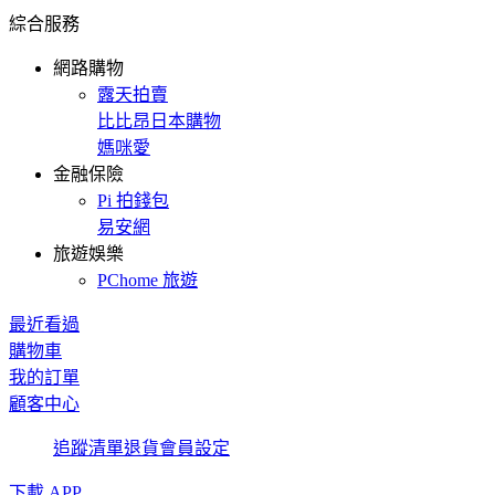
綜合服務
網路購物
露天拍賣
比比昂日本購物
媽咪愛
金融保險
Pi 拍錢包
易安網
旅遊娛樂
PChome 旅遊
最近看過
購物車
我的訂單
顧客中心
追蹤清單
退貨
會員設定
下載 APP