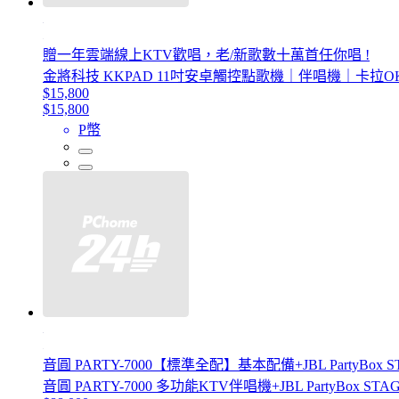
贈一年雲端線上KTV歡唱，老/新歌數十萬首任你唱 !
金將科技 KKPAD 11吋安卓觸控點歌機｜伴唱機｜卡拉O
$15,800
$15,800
P幣
音圓 PARTY-7000【標準全配】基本配備+JBL PartyBox
音圓 PARTY-7000 多功能KTV伴唱機+JBL PartyBox