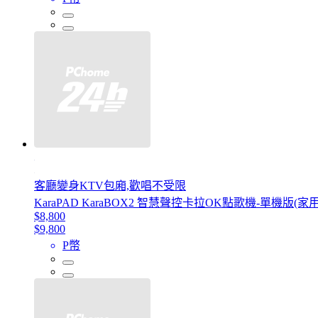
客廳變身KTV包廂,歡唱不受限
KaraPAD KaraBOX2 智慧聲控卡拉OK點歌機-單機版(
$8,800
$9,800
P幣