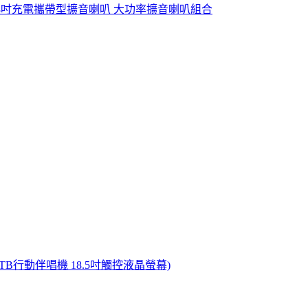
08PRO 8吋充電攜帶型擴音喇叭 大功率擴音喇叭組合
TB行動伴唱機 18.5吋觸控液晶螢幕)