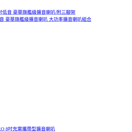
 雙8吋低音 豪華旗艦級擴音喇叭/附三腳架
 雙8吋低音 豪華旗艦級擴音喇叭 大功率擴音喇叭組合
08PRO 8吋充電攜帶型擴音喇叭