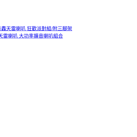
吋低音轟天雷喇叭 狂歡派對組/附三腳架
低音轟天雷喇叭 大功率擴音喇叭組合