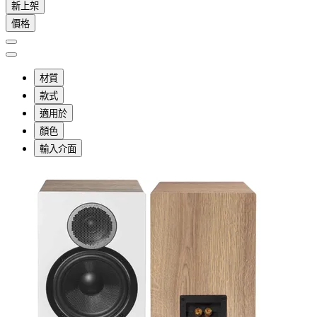
新上架
價格
材質
款式
適用於
顏色
輸入介面