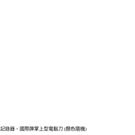
o專用記錄器、國際牌掌上型電鬍刀 (顏色隨機)