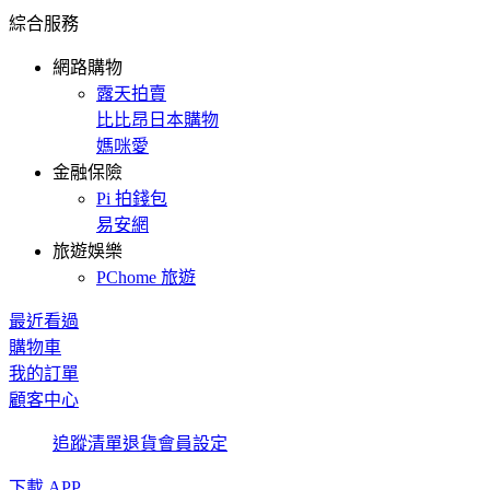
綜合服務
網路購物
露天拍賣
比比昂日本購物
媽咪愛
金融保險
Pi 拍錢包
易安網
旅遊娛樂
PChome 旅遊
最近看過
購物車
我的訂單
顧客中心
追蹤清單
退貨
會員設定
下載 APP