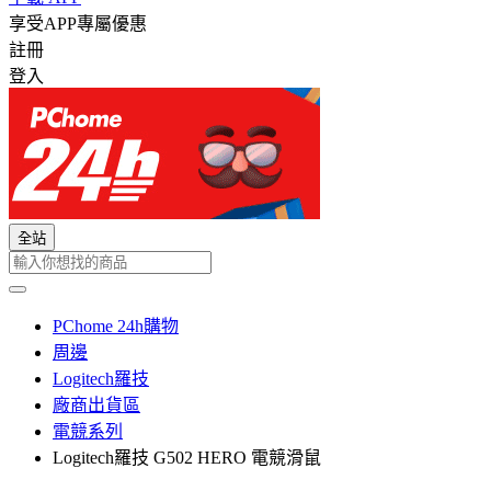
享受APP專屬優惠
註冊
登入
全站
PChome 24h購物
周邊
Logitech羅技
廠商出貨區
電競系列
Logitech羅技 G502 HERO 電競滑鼠