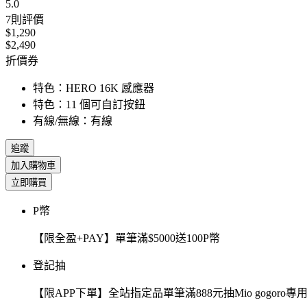
5.0
7
則評價
$1,290
$2,490
折價券
特色：HERO 16K 感應器
特色：11 個可自訂按鈕
有線/無線：有線
追蹤
加入購物車
立即購買
P幣
【限全盈+PAY】單筆滿$5000送100P幣
登記抽
【限APP下單】全站指定品單筆滿888元抽Mio gogor