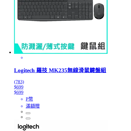
Logitech 羅技 MK235無線滑鼠鍵盤組
(783)
$699
$699
P幣
滿額贈