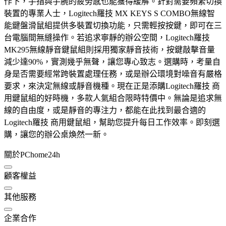
作下，手指與手腕的疲勞感也能獲得緩解。針對需要頻繁切換
裝置的專業人士，Logitech羅技 MX KEYS S COMBO無線智
能鍵盤滑鼠組提供多裝置切換功能，只需輕按按鍵，即可在三
台電腦間無縫操作。若追求寧靜的辦公空間，Logitech羅技
MK295無線靜音鍵鼠組則採用獨家靜音技術，按鍵敲擊音量
減少達90%，實測幾乎無聲，讓您專心致志。選購時，考量自
身是否需要經常跨裝置處理任務，或是辦公環境對噪音有嚴格
要求，來決定無線或靜音機種。現在正是添購Logitech羅技 商
用鍵鼠組的好時機，多款人氣組合限時特價中。無論是追求無
線的自由度，或是靜音的專注力，都能在此找到最合適的
Logitech羅技 商用鍵鼠組，幫助您提升每日工作效率。即刻選
購，讓您的辦公桌煥然一新。
關於PChome24h
顧客權益
其他服務
企業合作