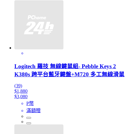
Logitech 羅技 無線鍵鼠組- Pebble Keys 2
K380s 跨平台藍牙鍵盤+M720 多工無線滑鼠
(39)
$1,880
$3,080
P幣
滿額贈