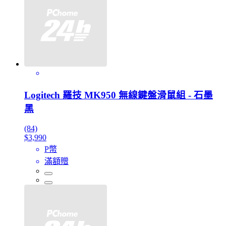
Logitech 羅技 MK950 無線鍵盤滑鼠組 - 石墨
黑
(84)
$3,990
P幣
滿額贈