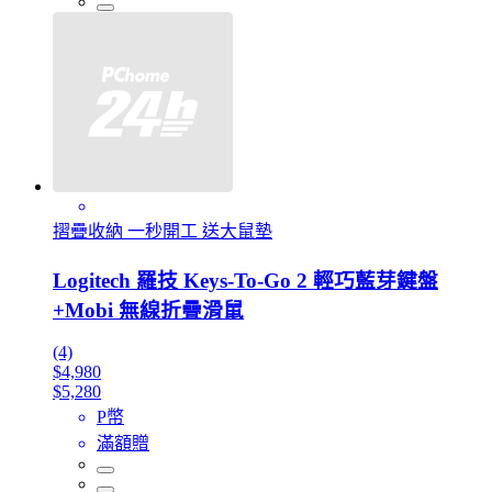
摺疊收納 一秒開工 送大鼠墊
Logitech 羅技 Keys-To-Go 2 輕巧藍芽鍵盤
+Mobi 無線折疊滑鼠
(4)
$4,980
$5,280
P幣
滿額贈