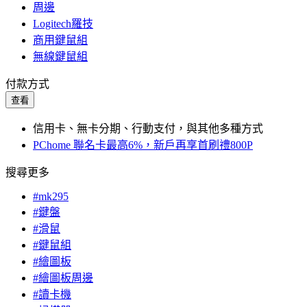
周邊
Logitech羅技
商用鍵鼠組
無線鍵鼠組
付款方式
查看
信用卡、無卡分期、行動支付，與其他多種方式
PChome 聯名卡最高6%，新戶再享首刷禮800P
搜尋更多
#mk295
#鍵盤
#滑鼠
#鍵鼠組
#繪圖板
#繪圖板周邊
#讀卡機