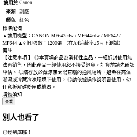
Canon
適用於
來源
副廠
顏色
紅色
標準配備
▲適用機型：CANON MF642cdw / MF644cdw / MF642 /
MF644 ▲列印張數：1200張 （在A4遮蔽率±5﹪下測試）
備註
【注意事項 】 ◎本賣場商品為消耗性產品，一經拆封使用無
法再銷售，因此產品一經使用恕不接受退貨，訂貨前請先確認
評估。 ◎請存放於蔭涼無太陽直曬的通風場所，避免在高溫
潮濕或冷藏冷凍環境下使用。 ◎請依據操作說明書使用，勿
任意拆解碳粉匣或機器。
購物須知
查看
別人也看了
已經到底囉！