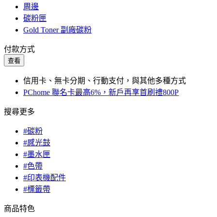
周邊
碳粉匣
Gold Toner 副廠碳粉
付款方式
查看
信用卡、無卡分期、行動支付，與其他多種方式
PChome 聯名卡最高6%，新戶再享首刷禮800P
搜尋更多
#碳粉
#感光鼓
#墨水匣
#色帶
#印表機配件
#標籤帶
商品特色