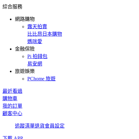
綜合服務
網路購物
露天拍賣
比比昂日本購物
媽咪愛
金融保險
Pi 拍錢包
易安網
旅遊娛樂
PChome 旅遊
最近看過
購物車
我的訂單
顧客中心
追蹤清單
退貨
會員設定
下載 APP