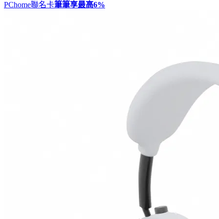
PChome聯名卡
筆筆享最高
6%