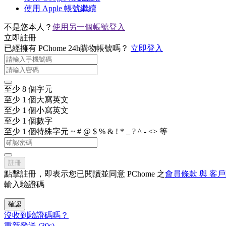
使用 Apple 帳號繼續
不是您本人？
使用另一個帳號登入
立即註冊
已經擁有 PChome 24h購物帳號嗎？
立即登入
至少 8 個字元
至少 1 個大寫英文
至少 1 個小寫英文
至少 1 個數字
至少 1 個特殊字元 ~ # @ $ % & ! * _ ? ^ - <> 等
註冊
點擊註冊，即表示您已閱讀並同意 PChome 之
會員條款 與 客
輸入驗證碼
確認
沒收到驗證碼嗎？
重新發送
(
30
s)