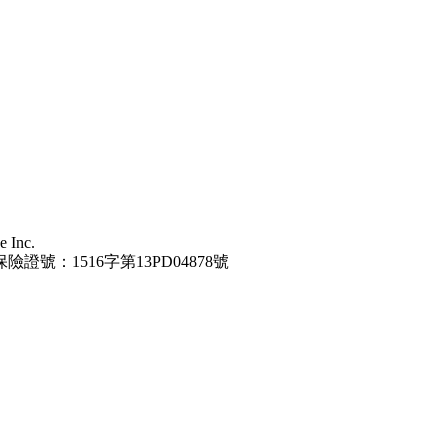
 Inc.
保險證號：1516字第13PD04878號