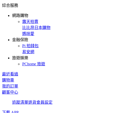
綜合服務
網路購物
露天拍賣
比比昂日本購物
媽咪愛
金融保險
Pi 拍錢包
易安網
旅遊娛樂
PChome 旅遊
最近看過
購物車
我的訂單
顧客中心
追蹤清單
退貨
會員設定
下載 APP