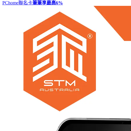
PChome聯名卡
筆筆享最高
6%