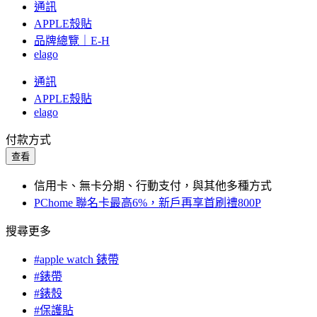
通訊
APPLE殼貼
品牌總覽｜E-H
elago
通訊
APPLE殼貼
elago
付款方式
查看
信用卡、無卡分期、行動支付，與其他多種方式
PChome 聯名卡最高6%，新戶再享首刷禮800P
搜尋更多
#apple watch 錶帶
#錶帶
#錶殼
#保護貼