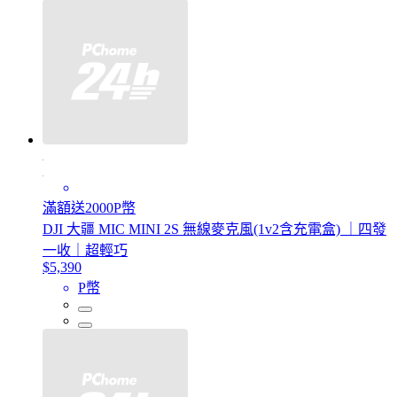
滿額送2000P幣
DJI 大疆 MIC MINI 2S 無線麥克風(1v2含充電盒) ｜四發
一收｜超輕巧
$5,390
P幣