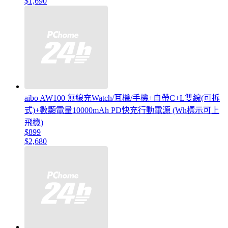
$1,690
aibo AW100 無線充Watch/耳機/手機+自帶C+L雙線(可拆
式)+數顯電量10000mAh PD快充行動電源 (Wh標示可上
飛機)
$899
$2,680