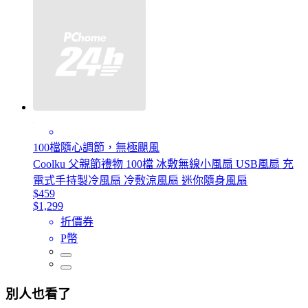
100檔隨心調節，無極颶風
Coolku 父親節禮物 100檔 冰敷無線小風扇 USB風扇 充
電式手持製冷風扇 冷敷涼風扇 迷你隨身風扇
$459
$1,299
折價券
P幣
別人也看了