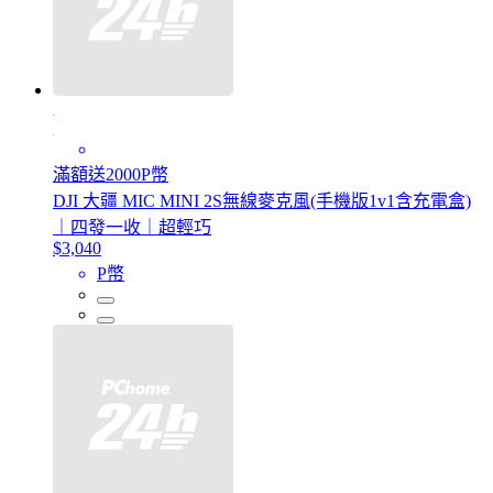
滿額送2000P幣
DJI 大疆 MIC MINI 2S無線麥克風(手機版1v1含充電盒)
｜四發一收｜超輕巧
$3,040
P幣