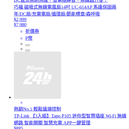
DC直流無刷馬達，省電極靜音，無線超方便！
巧福 磁吸式無線電風扇14吋 UC-614AP 馬達保固兩
年/DC扇/充電電扇/循環扇/節能標章/森呼吸
$2,999
$7,980
折價券
P幣
熱銷No.1 輕鬆遠端控制
TP-Link 【3入組】Tapo P105 迷你型智慧插座 Wi-Fi 無線
網路 智能開關 智慧充電 APP一鍵管理
$885