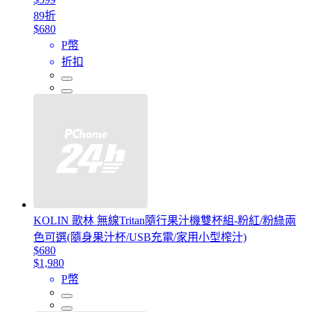
89折
$680
P幣
折扣
KOLIN 歌林 無線Tritan隨行果汁機雙杯組-粉紅/粉綠兩
色可選(隨身果汁杯/USB充電/家用小型榨汁)
$680
$1,980
P幣