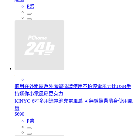
P幣
適用在外租屋戶外露營循環使用不怕停電風力比USB手
持迷你小電風扇更有力
KINYO 6吋多用途電池充電風扇 可無線攜帶隨身使用風
扇
$690
P幣