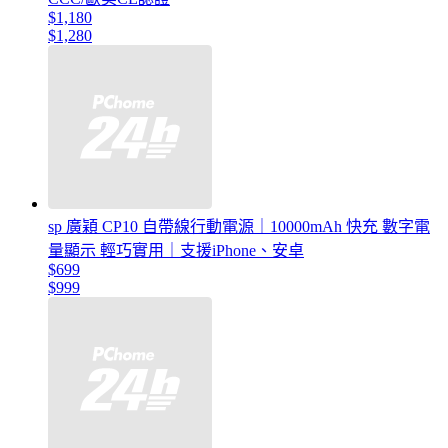
$1,180
$1,280
sp 廣穎 CP10 自帶線行動電源｜10000mAh 快充 數字電
量顯示 輕巧實用｜支援iPhone、安卓
$699
$999