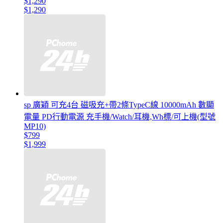
$1,290
$1,290
sp 廣穎 可充4台 磁吸充+帶2條TypeC線 10000mAh 數顯
電量 PD行動電源 充手機/Watch/耳機,Wh標/可上機(型號
MP10)
$799
$1,999