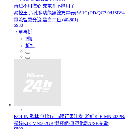
再也不用擔心 充電孔不夠用了
易控王 六孔多功能無線充電器(5A1C) PD/QC3.0/USB*4
電流智慧分流 黑白二色 (40-801)
$980
下單再折
P幣
折扣
KOLIN 歌林 無線Tritan隨行果汁機_粉紅KJE-MN502PB/
粉綠KJE-MN502GB(雙杯組/無塑化劑/USB充電)
$599