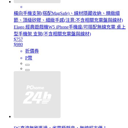
橫向手機支架(搭配MagSafe)、線材隱藏收納、精緻細
節、頂級矽膠、細緻手感(注意:不含相關充電盤與線材)
Elago 經典遊戲機W5 iPhone手機座/可搭配無線充電 桌上
型手機架 支架(不含相關充電盤與線材)
$757
$980
折價券
P幣