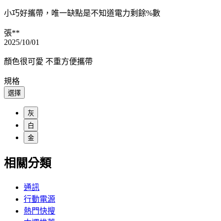
小巧好攜帶，唯一缺點是不知道電力剩餘%數
張**
2025/10/01
顏色很可愛 不重方便攜帶
規格
選擇
灰
白
金
相關分類
通訊
行動電源
熱門快搜