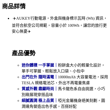
商品詳情
✈️AUKEY行動電源，外盒與機身標示瓦時 (Wh) 資訊，
並符合航空公司規範，容量小於 100Wh，讓您的旅行更
安心無憂✈️
產品優勢
迷你體積 一手掌握｜
粉餅盒大小的輕量化設計，
單手可掌握、輕鬆放入口袋、小包中
出門在外 隨時滿電｜
10000mAh 大容量電池，採用
TESLA 規格電池芯，外出不再電量焦慮
質感外觀 盡顯時尚｜
馬卡龍色系自由挑選，小巧
別緻展現穿搭品味
細膩圓潤 極上品質｜
啞光金屬機身絕美刻劃，圓
潤邊角營造出色手感，百搭好配