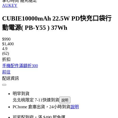
掌心時尚 隨充隨走
AUKEY
CUBIE10000mAh 22.5W PD快充口袋行
動電源( PB-Y55 ) 37Wh
$990
$1,400
4.9
(62)
折扣
手機配件滿額折300
前往
配送資訊
明早到貨
北北桃限定 7-11快速到貨
說明
PChome 倉庫出貨，24小時到貨
說明
可宅配到府，滿 $490 起免運