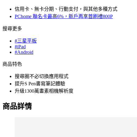
信用卡、無卡分期、行動支付，與其他多種方式
PChome 聯名卡最高6%，新戶再享首刷禮800P
搜尋更多
#三星平板
#iPad
#Android
商品特色
搜尋圈不必切換應用程式
提升S Pen書寫筆記體驗
升級1300萬畫素相機解析度
商品詳情