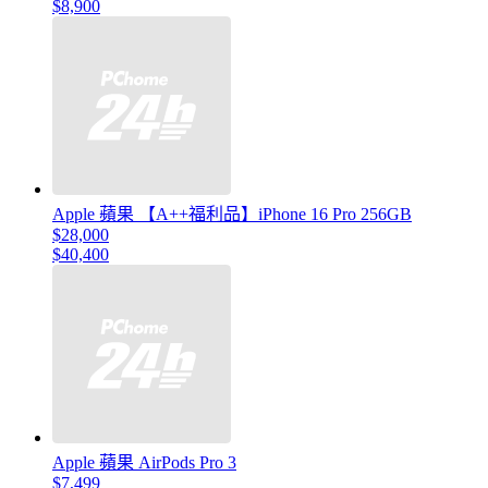
$8,900
Apple 蘋果 【A++福利品】iPhone 16 Pro 256GB
$28,000
$40,400
Apple 蘋果 AirPods Pro 3
$7,499