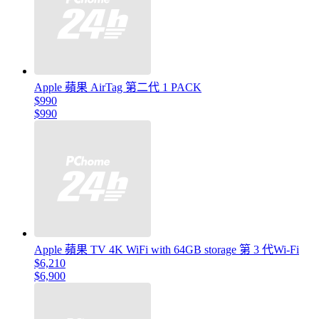
Apple 蘋果 AirTag 第二代 1 PACK
$990
$990
Apple 蘋果 TV 4K WiFi with 64GB storage 第 3 代Wi-Fi
$6,210
$6,900