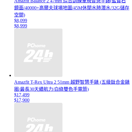
Amazfit Balance 2 47mm 綜合訓練軍規智慧手錶(藍寶石
鏡面/40000+高爾夫球場地圖/45M休閒水肺潛水/32G儲存
空間)
$8,099
$8,999
Amazfit T-Rex Ultra 2 51mm 越野智慧手錶 (五級鈦合金錶
圈/最長30天續航力/白綠雙色手電筒)
$17,499
$17,900