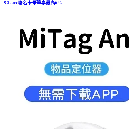
PChome聯名卡
筆筆享最高
6%