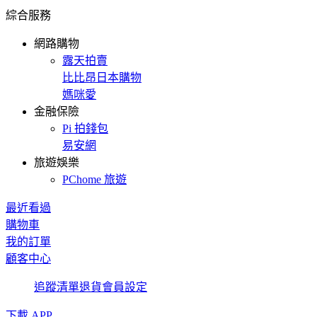
綜合服務
網路購物
露天拍賣
比比昂日本購物
媽咪愛
金融保險
Pi 拍錢包
易安網
旅遊娛樂
PChome 旅遊
最近看過
購物車
我的訂單
顧客中心
追蹤清單
退貨
會員設定
下載 APP