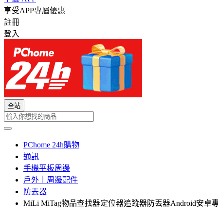
享受APP專屬優惠
註冊
登入
全站
PChome 24h購物
通訊
手機平板周邊
戶外｜周邊配件
防丟器
MiLi MiTag物品查找器定位器追蹤器防丟器Android安卓專用版