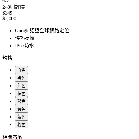
248
則評價
$349
$2,000
Google認證全球網路定位
輕巧易攜
IP65防水
規格
白色
黑色
紅色
棕色
藍色
黃色
紫色
粉色
相關商品