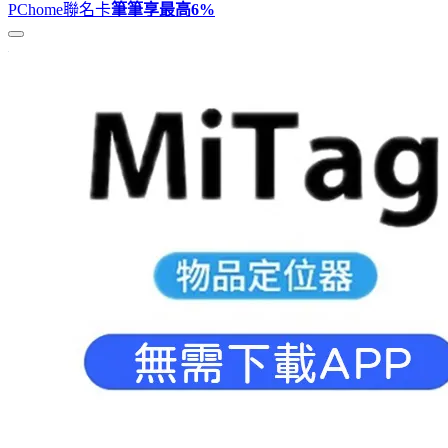
PChome聯名卡
筆筆享最高
6%