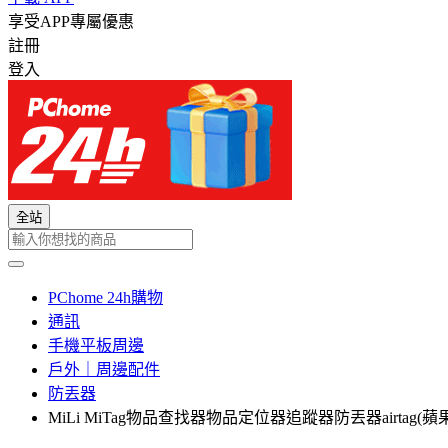
享受APP專屬優惠
註冊
登入
全站
PChome 24h購物
通訊
手機平板周邊
戶外｜周邊配件
防丟器
MiLi MiTag物品查找器物品定位器追蹤器防丟器airtag(蘋果