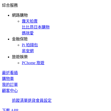
綜合服務
網路購物
露天拍賣
比比昂日本購物
媽咪愛
金融保險
Pi 拍錢包
易安網
旅遊娛樂
PChome 旅遊
最近看過
購物車
我的訂單
顧客中心
追蹤清單
退貨
會員設定
下載 APP