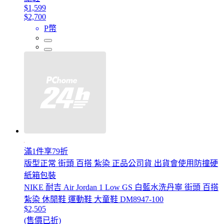
$1,599
$2,700
P幣
滿1件享79折
版型正常 街頭 百搭 紮染 正品公司貨 出貨會使用防撞硬
紙箱包裝
NIKE 耐吉 Air Jordan 1 Low GS 白藍水洗丹寧 街頭 百搭
紮染 休閒鞋 運動鞋 大童鞋 DM8947-100
$2,505
(售價已折)