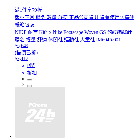
滿1件享79折
版型正常 聯名 輕量 舒適 正品公司貨 出貨會使用防撞硬
紙箱包裝
NIKE 耐吉 Kith x Nike Footscape Woven GS 豹紋編織鞋
聯名 輕量 舒適 休閒鞋 運動鞋 大童鞋 IM6045-001
$6,649
(售價已折)
$8,417
P幣
折扣