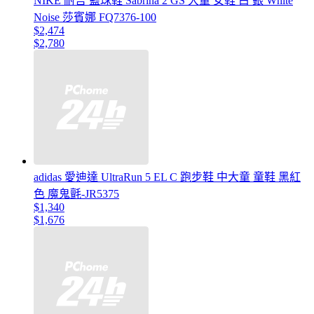
NIKE 耐吉 籃球鞋 Sabrina 2 GS 大童 女鞋 白 銀 White
Noise 莎賓娜 FQ7376-100
$2,474
$2,780
adidas 愛迪達 UltraRun 5 EL C 跑步鞋 中大童 童鞋 黑紅
色 魔鬼氈-JR5375
$1,340
$1,676