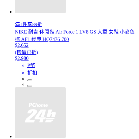
滿1件享89折
NIKE 耐吉 休閒鞋 Air Force 1 LV8 GS 大童 女鞋 小麥色
棕 AF1 經典 HQ7476-700
$2,652
(售價已折)
$2,980
P幣
折扣