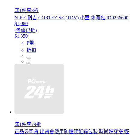
滿1件享8折
NIKE 耐吉 CORTEZ SE (TDV) 小童 休閒鞋 IO9256600
$1,080
(售價已折)
$1,350
P幣
折扣
滿1件享79折
正品公司貨 出貨會使用防撞硬紙箱包裝 時尚好穿搭 輕