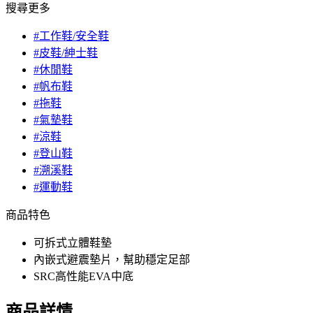
搜尋更多
#工作鞋/安全鞋
#皮鞋/紳士鞋
#休閒鞋
#帆布鞋
#拖鞋
#氣墊鞋
#涼鞋
#登山鞋
#溯溪鞋
#運動鞋
商品特色
可拆式立體鞋墊
內嵌式避震墊片，幫助穩定足部
SRC高性能EVA中底
商品詳情