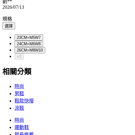
劉**
2026/07/13
規格
選擇
23CM=M5W7
24CM=M6W8
26CM=M8W10
+2
相關分類
時尚
男鞋
鞋款快搜
涼鞋
時尚
運動鞋
館長推薦