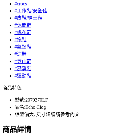
#crocs
#工作鞋/安全鞋
#皮鞋/紳士鞋
#休閒鞋
#帆布鞋
#拖鞋
#氣墊鞋
#涼鞋
#登山鞋
#溯溪鞋
#運動鞋
商品特色
型號:2079370LF
品名:Echo Clog
版型偏大, 尺寸建議請參考內文
商品詳情