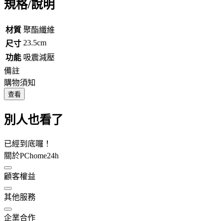
規格/說明
材質
聚酯纖維
23.5cm
尺寸
功能
吸震減壓
備註
購物須知
查看
別人也看了
已經到底囉！
關於PChome24h
顧客權益
其他服務
企業合作