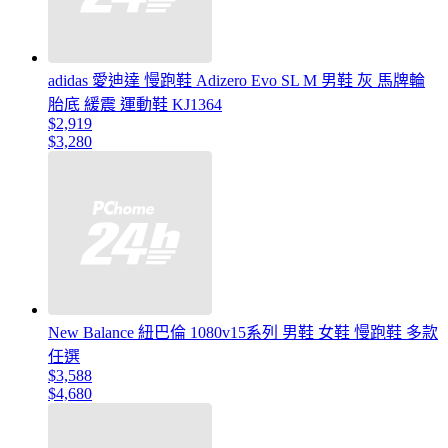
adidas 愛迪達 慢跑鞋 Adizero Evo SL M 男鞋 灰 馬牌輪
胎底 緩震 運動鞋 KJ1364
$2,919
$3,280
New Balance 紐巴倫 1080v15系列 男鞋 女鞋 慢跑鞋 多款
任選
$3,588
$4,680