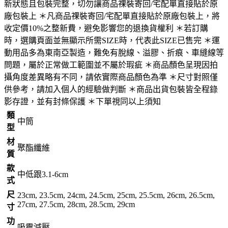
新狀態且包裝完整，切勿讓商品祼裝寄回/宅配單直接貼於原
廠包裝上 ＊凡商品祼裝寄回/宅配單直接貼於原廠包裝上，將
收定價10%之整新費，避免影響您的退換貨權利 ＊若訂購
時，選購頁面並無顯示所需SIZE時，代表此SIZE已售完 ＊運
動用品多為東南亞製造，難免有脫線、溢膠、折痕、車縫線等
問題，屬於正常做工範圍並不屬於瑕疵 ＊商品顏色呈現因拍
攝角度差異略有不同，請依實際商品顏色為準 ＊尺寸對照僅
供參考，請加入個人的經驗做判斷 ＊商品出貨包裝皆全程錄
影存證，並有封條保護 ＊下單視同以上須知
類
中筒
型
材
聚酯纖維
質
款
中低跟3.1-6cm
式
尺
23cm, 23.5cm, 24cm, 24.5cm, 25cm, 25.5cm, 26cm, 26.5cm,
27cm, 27.5cm, 28cm, 28.5cm, 29cm
寸
功
吸震減壓