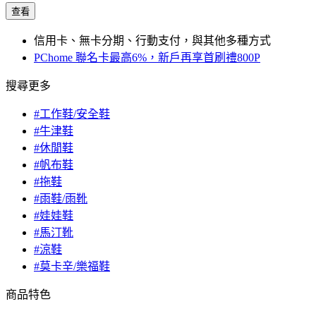
查看
信用卡、無卡分期、行動支付，與其他多種方式
PChome 聯名卡最高6%，新戶再享首刷禮800P
搜尋更多
#工作鞋/安全鞋
#牛津鞋
#休閒鞋
#帆布鞋
#拖鞋
#雨鞋/雨靴
#娃娃鞋
#馬汀靴
#涼鞋
#莫卡辛/樂福鞋
商品特色