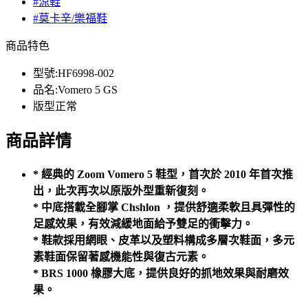
#涼鞋
#莫卡辛/樂福鞋
商品特色
型號:HF6998-002
品名:Vomero 5 GS
版型正常
商品詳情
* 經典的 Zoom Vomero 5 鞋型，首次於 2010 年首次推
出，此次再次以原版外型重新復刻。
* 中底搭載全腳掌 Chshlon ，提供舒適柔軟且具彈性的
足感效果，有效減緩地面給予雙足的衝擊力。
* 鞋款採用網眼、皮革以及塑料構成多層次鞋面，多元
素鞋面保留著感機能性與復古元素。
* BRS 1000 橡膠大底，提供良好的抓地效果與耐磨效
果。