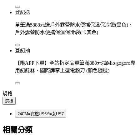
登記送
單筆滿5888元送戶外露營防水便攜保溫保冷袋(黑色)、
戶外露營防水便攜保溫保冷袋(卡其色)
登記抽
【限APP下單】全站指定品單筆滿888元抽Mio gogoro專
用記錄器、國際牌掌上型電鬍刀 (顏色隨機)
規格
選擇
24CM=寬楦US6Y=女US7
相關分類