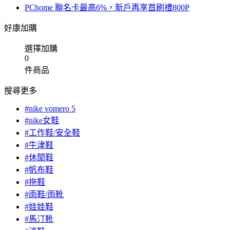
PChome 聯名卡最高6%，新戶再享首刷禮800P
好康加購
選擇加購
0
件商品
搜尋更多
#nike vomero 5
#nike女鞋
#工作鞋/安全鞋
#牛津鞋
#休閒鞋
#帆布鞋
#拖鞋
#雨鞋/雨靴
#娃娃鞋
#馬汀靴