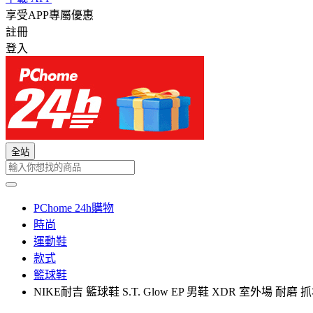
享受APP專屬優惠
註冊
登入
全站
PChome 24h購物
時尚
運動鞋
款式
籃球鞋
NIKE耐吉 籃球鞋 S.T. Glow EP 男鞋 XDR 室外場 耐磨 抓地