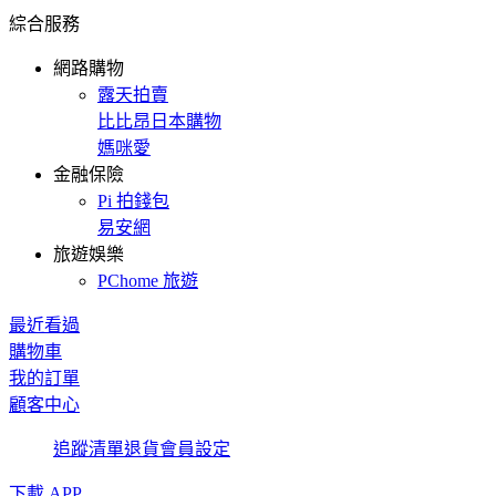
綜合服務
網路購物
露天拍賣
比比昂日本購物
媽咪愛
金融保險
Pi 拍錢包
易安網
旅遊娛樂
PChome 旅遊
最近看過
購物車
我的訂單
顧客中心
追蹤清單
退貨
會員設定
下載 APP