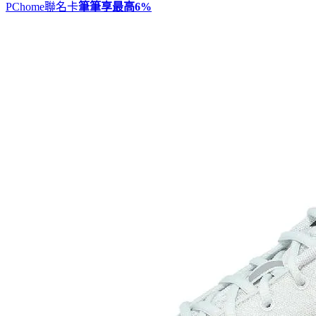
PChome聯名卡
筆筆享最高
6%