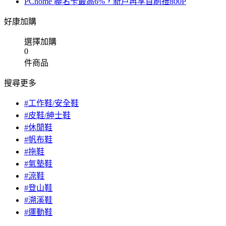
PChome 聯名卡最高6%，新戶再享首刷禮800P
好康加購
選擇加購
0
件商品
搜尋更多
#工作鞋/安全鞋
#皮鞋/紳士鞋
#休閒鞋
#帆布鞋
#拖鞋
#氣墊鞋
#涼鞋
#登山鞋
#溯溪鞋
#運動鞋