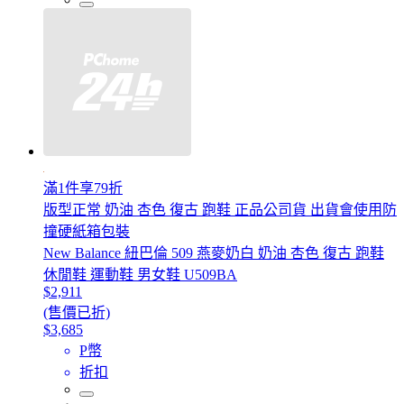
滿1件享79折
版型正常 奶油 杏色 復古 跑鞋 正品公司貨 出貨會使用防
撞硬紙箱包裝
New Balance 紐巴倫 509 燕麥奶白 奶油 杏色 復古 跑鞋
休閒鞋 運動鞋 男女鞋 U509BA
$2,911
(售價已折)
$3,685
P幣
折扣