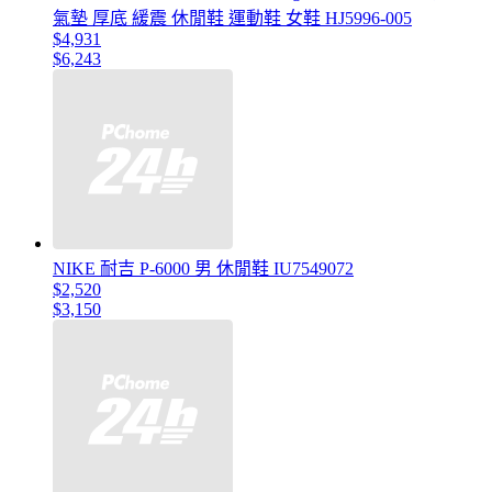
氣墊 厚底 緩震 休閒鞋 運動鞋 女鞋 HJ5996-005
$4,931
$6,243
NIKE 耐吉 P-6000 男 休閒鞋 IU7549072
$2,520
$3,150