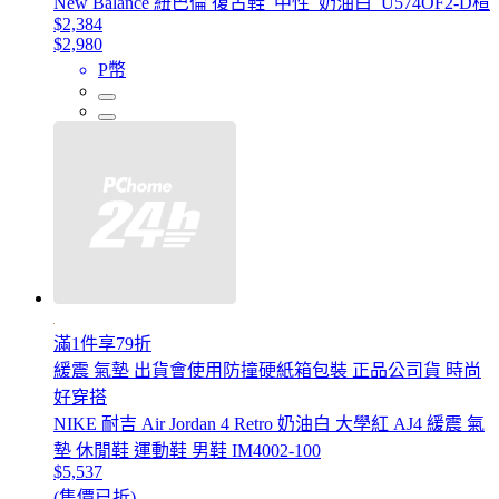
New Balance 紐巴倫 復古鞋_中性_奶油白_U574OF2-D楦
$2,384
$2,980
P幣
滿1件享79折
緩震 氣墊 出貨會使用防撞硬紙箱包裝 正品公司貨 時尚
好穿搭
NIKE 耐吉 Air Jordan 4 Retro 奶油白 大學紅 AJ4 緩震 氣
墊 休閒鞋 運動鞋 男鞋 IM4002-100
$5,537
(售價已折)