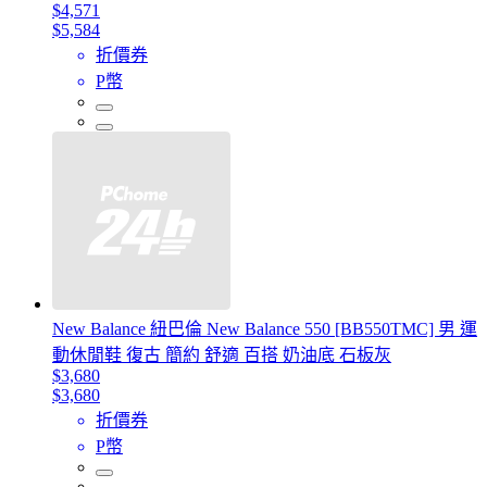
$4,571
$5,584
折價券
P幣
New Balance 紐巴倫 New Balance 550 [BB550TMC] 男 運
動休閒鞋 復古 簡約 舒適 百搭 奶油底 石板灰
$3,680
$3,680
折價券
P幣