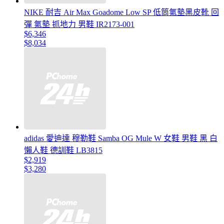
NIKE 耐吉 Air Max Goadome Low SP 低筒氣墊黑皮靴 回
彈 氣墊 抓地力 男鞋 IR2173-001
$6,346
$8,034
adidas 愛迪達 穆勒鞋 Samba OG Mule W 女鞋 男鞋 黑 白
懶人鞋 德訓鞋 LB3815
$2,919
$3,280