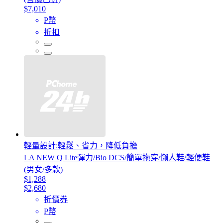
$7,010
P幣
折扣
輕量設計:輕鬆、省力，降低負擔
LA NEW Q Lite彈力/Bio DCS/簡單拖穿/懶人鞋/輕便鞋
(男女/多款)
$1,288
$2,680
折價券
P幣