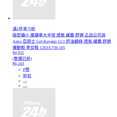
滿1件享79折
版型偏小 建議拿大半號 透氣 緩震 舒適 正品公司貨
Asics 亞瑟士 Gel-Kayano 12.1 奶油銀綠 透氣 緩震 舒適
運動鞋 男女鞋 1203A759-105
$4,931
(售價已折)
$6,243
P幣
折扣