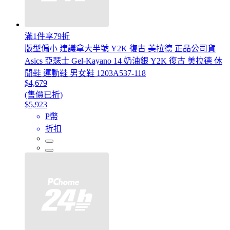
滿1件享79折
版型偏小 建議拿大半號 Y2K 復古 美拉德 正品公司貨
Asics 亞瑟士 Gel-Kayano 14 奶油銀 Y2K 復古 美拉德 休
閒鞋 運動鞋 男女鞋 1203A537-118
$4,679
(售價已折)
$5,923
P幣
折扣