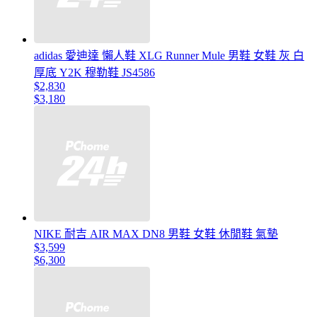
adidas 愛迪達 懶人鞋 XLG Runner Mule 男鞋 女鞋 灰 白
厚底 Y2K 穆勒鞋 JS4586
$2,830
$3,180
NIKE 耐吉 AIR MAX DN8 男鞋 女鞋 休閒鞋 氣墊
$3,599
$6,300