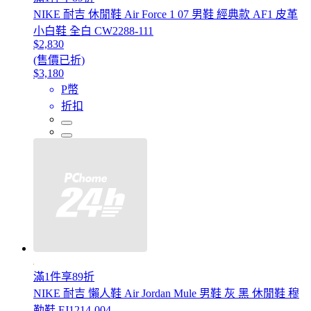
NIKE 耐吉 休閒鞋 Air Force 1 07 男鞋 經典款 AF1 皮革
小白鞋 全白 CW2288-111
$2,830
(售價已折)
$3,180
P幣
折扣
滿1件享89折
NIKE 耐吉 懶人鞋 Air Jordan Mule 男鞋 灰 黑 休閒鞋 穆
勒鞋 FJ1214-004