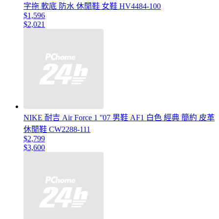
字拖 軟底 防水 休閒鞋 女鞋 HV4484-100
$1,596
$2,021
NIKE 耐吉 Air Force 1 ''07 男鞋 AF1 白色 經典 簡約 皮革
休閒鞋 CW2288-111
$2,799
$3,600