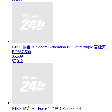
NIKE 耐吉 Air Zoom Generation PE Court Purple 宮廷紫
FJ0667-500
$5,539
$7,012
NIKE 耐吉 Air Force 1 全黑 CW2288-001