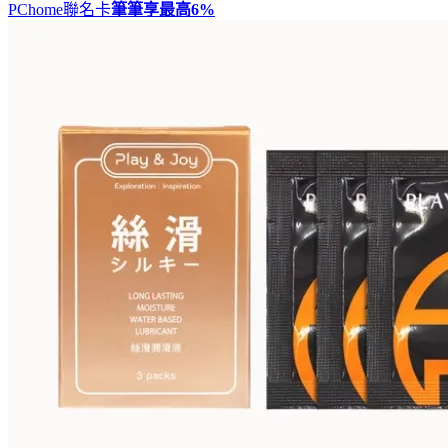
PChome聯名卡
筆筆享最高
6%