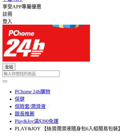
享受APP專屬優惠
註冊
登入
全站
PChome 24h購物
保健
保險套/潤滑液
館長推薦
Play&Joy滿$390免運
PLAY&JOY 【絲滑潤滑液隨身包6入組簡易包裝】