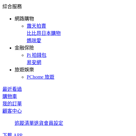
綜合服務
網路購物
露天拍賣
比比昂日本購物
媽咪愛
金融保險
Pi 拍錢包
易安網
旅遊娛樂
PChome 旅遊
最近看過
購物車
我的訂單
顧客中心
追蹤清單
退貨
會員設定
下載 APP