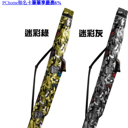
PChome聯名卡
筆筆享最高
6%