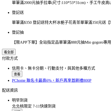
單筆滿2000元抽手拉車(尺寸:110*53*31cm)、手工牛皮
登記送
單筆滿$350 登記送特大杯冰梔子花青茶單筆滿350元
登記抽
【限APP下單】全站指定品單筆滿888元抽Mio gogor
看全部
付款方式
信用卡、無卡分期、行動支付，與其他多種方式
查看
PChome 聯名卡最高6%，新戶再享首刷禮800P
配送資訊
明早到貨
北北桃限定 7-11快速到貨