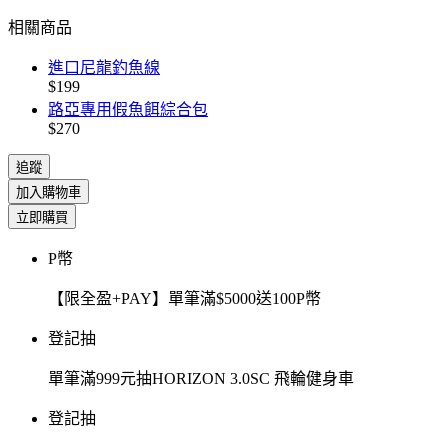
相關商品
進口尼龍釣魚線
$199
路亞專用假魚餌綜合包
$270
追蹤
加入購物車
立即購買
P幣
【限全盈+PAY】單筆滿$5000送100P幣
登記抽
單筆滿999元抽HORIZON 3.0SC 飛輪健身車
登記抽