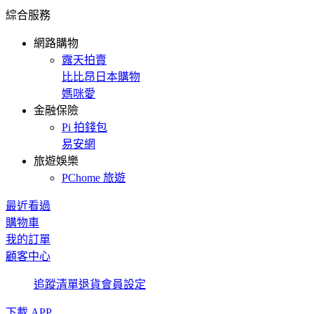
綜合服務
網路購物
露天拍賣
比比昂日本購物
媽咪愛
金融保險
Pi 拍錢包
易安網
旅遊娛樂
PChome 旅遊
最近看過
購物車
我的訂單
顧客中心
追蹤清單
退貨
會員設定
下載 APP