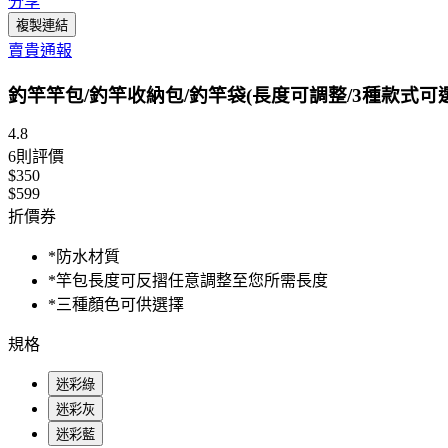
分享
複製連結
賣貴通報
釣竿竿包/釣竿收納包/釣竿袋(長度可調整/3種款式可
4.8
6
則評價
$350
$599
折價券
*防水材質
*竿包長度可反摺任意調整至您所需長度
*三種顏色可供選擇
規格
迷彩綠
迷彩灰
迷彩藍