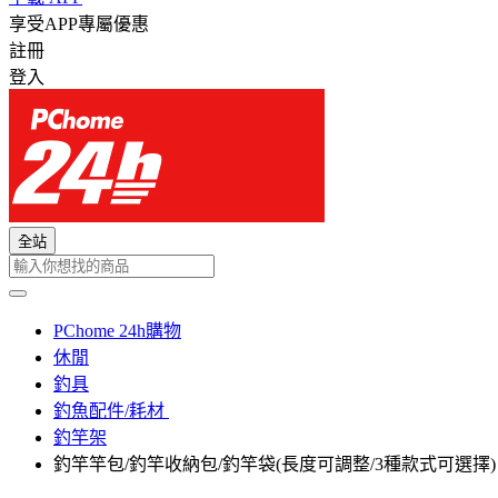
享受APP專屬優惠
註冊
登入
全站
PChome 24h購物
休閒
釣具
釣魚配件/耗材
釣竿架
釣竿竿包/釣竿收納包/釣竿袋(長度可調整/3種款式可選擇)