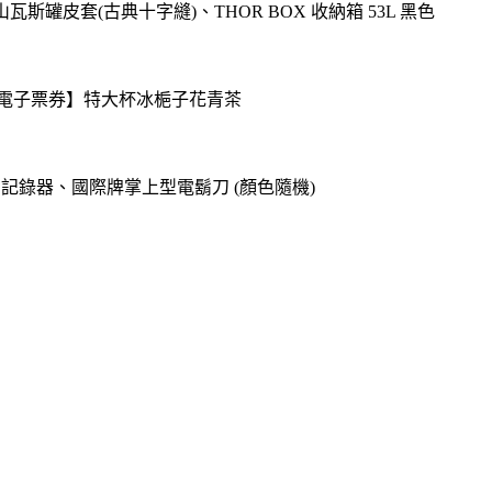
高山瓦斯罐皮套(古典十字縫)、THOR BOX 收納箱 53L 黑色
送【電子票券】特大杯冰梔子花青茶
o專用記錄器、國際牌掌上型電鬍刀 (顏色隨機)