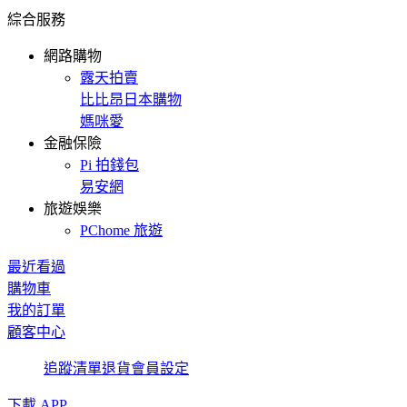
綜合服務
網路購物
露天拍賣
比比昂日本購物
媽咪愛
金融保險
Pi 拍錢包
易安網
旅遊娛樂
PChome 旅遊
最近看過
購物車
我的訂單
顧客中心
追蹤清單
退貨
會員設定
下載 APP