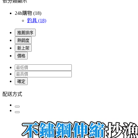
依分類顯示
24h購物 (18)
釣具
(18)
推薦排序
熱銷度
新上架
價格
確定
配送方式