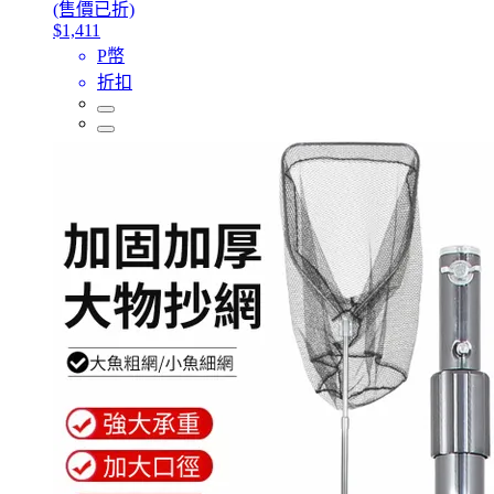
(售價已折)
$1,411
P幣
折扣