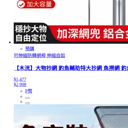
預購
可伸縮防轉網桿 伸縮自如
【木洸】大物抄網 釣魚輔助特大抄網 魚撈網 釣
$1,477
$2,998
P幣