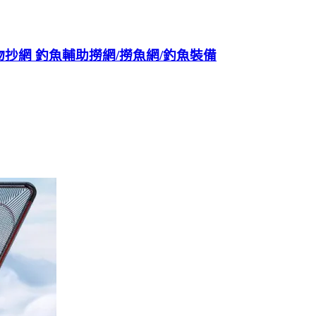
抄網 釣魚輔助撈網/撈魚網/釣魚裝備