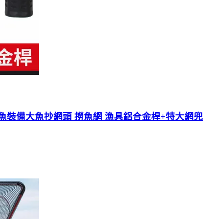
魚裝備大魚抄網頭 撈魚網 漁具鋁合金桿+特大網兜