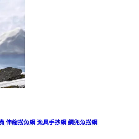
備 伸縮撈魚網 漁具手抄網 網兜魚撈網