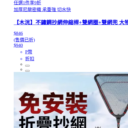
任選1件享9折
加厚尼龍密織 承重強 切水快
【木洸】不鏽鋼抄網伸縮桿+雙網圈+雙網兜 大物
$846
(售價已折)
$940
P幣
折扣