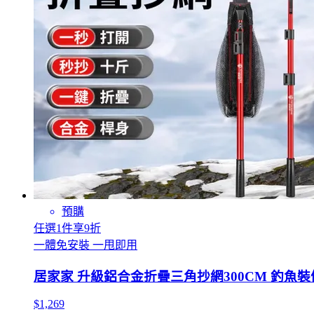
預購
任選1件享9折
一體免安裝 一甩即用
居家家 升級鋁合金折疊三角抄網300CM 釣魚裝
$1,269