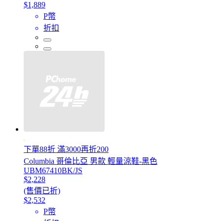
$1,889
P幣
折扣
下單88折 滿3000再折200
Columbia 哥倫比亞 男款 輕量涼鞋-黑色
UBM67410BK/JS
$2,228
(售價已折)
$2,532
P幣