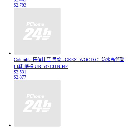
$2,783
Columbia 哥倫比亞 男款 - CRESTWOOD OT防水高筒登
山鞋-棕褐 UBI53710TN-HF
$2,531
$2,877