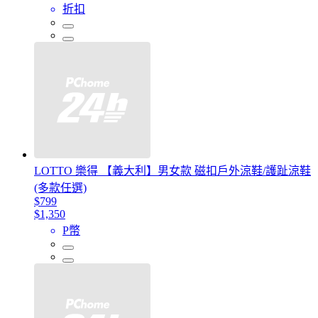
折扣
LOTTO 樂得 【義大利】男女款 磁扣戶外涼鞋/護趾涼鞋
(多款任選)
$799
$1,350
P幣