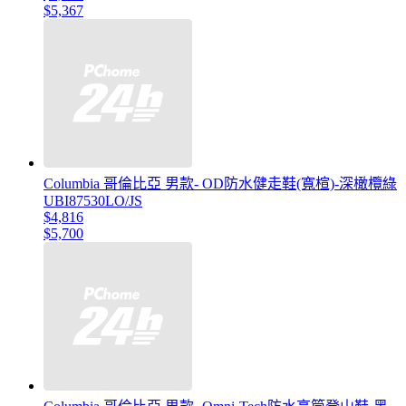
$5,367
Columbia 哥倫比亞 男款- OD防水健走鞋(寬楦)-深橄欖綠
UBI87530LO/JS
$4,816
$5,700