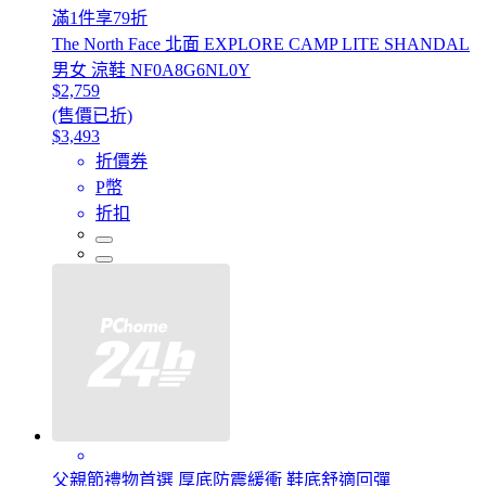
滿1件享79折
The North Face 北面 EXPLORE CAMP LITE SHANDAL
男女 涼鞋 NF0A8G6NL0Y
$2,759
(售價已折)
$3,493
折價券
P幣
折扣
父親節禮物首選 厚底防震緩衝 鞋底舒適回彈