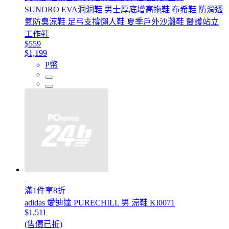
SUNORO EVA洞洞鞋 男士厚底增高拖鞋 布希鞋 防滑透
氣防臭涼鞋 足弓支撐懶人鞋 夏季戶外沙灘鞋 醫護站立
工作鞋
$559
$1,199
P幣
滿1件享8折
adidas 愛迪達 PURECHILL 男 涼鞋 KI0071
$1,511
(售價已折)